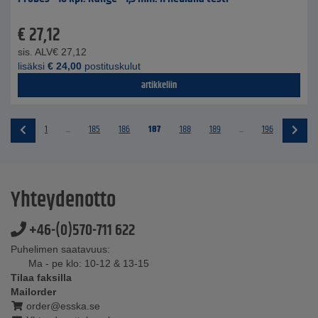
€
27,12
sis. ALV
€
27,12
lisäksi
€
24,00
postituskulut
artikkeliin
1
...
185
186
187
188
189
...
196
Yhteydenotto
+46-(0)570-711 622
Puhelimen saatavuus:
Ma - pe klo: 10-12 & 13-15
Tilaa faksilla
Mailorder
order@esska.se