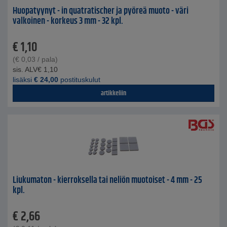
Huopatyynyt - in quatratischer ja pyöreä muoto - väri
valkoinen - korkeus 3 mm - 32 kpl.
€
1,10
(
€
0,03
/ pala)
sis. ALV
€
1,10
lisäksi
€
24,00
postituskulut
artikkeliin
Liukumaton - kierroksella tai neliön muotoiset - 4 mm - 25
kpl.
€
2,66