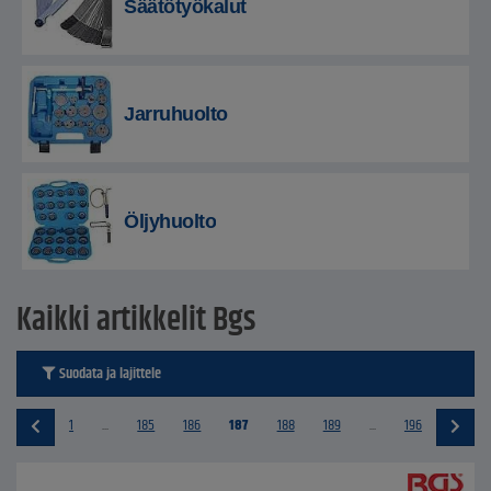
Säätötyökalut
Jarruhuolto
Öljyhuolto
Kaikki artikkelit Bgs
Suodata ja lajittele
1
...
185
186
187
188
189
...
196