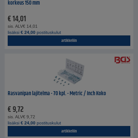
korkeus 150 mm
€
14,01
sis. ALV
€
14,01
lisäksi
€
24,00
postituskulut
artikkeliin
Rasvanipan lajitelma - 70 kpl. - Metric / Inch Koko
€
9,72
sis. ALV
€
9,72
lisäksi
€
24,00
postituskulut
artikkeliin