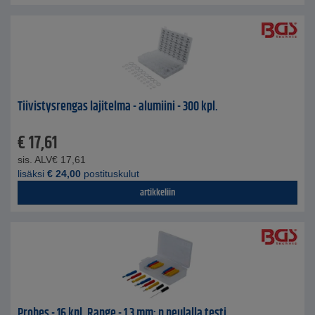
Tiivistysrengas lajitelma - alumiini - 300 kpl.
€
17,61
sis. ALV
€
17,61
lisäksi
€
24,00
postituskulut
artikkeliin
Probes - 16 kpl. Range - 1,3 mm: n neulalla testi