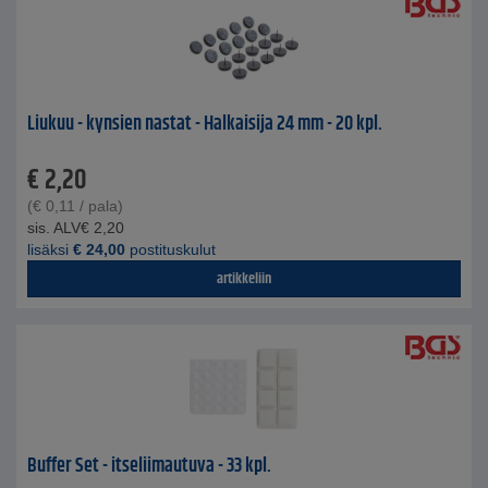
Liukuu - kynsien nastat - Halkaisija 24 mm - 20 kpl.
€
2,20
(
€
0,11
/ pala)
sis. ALV
€
2,20
lisäksi
€
24,00
postituskulut
artikkeliin
Buffer Set - itseliimautuva - 33 kpl.