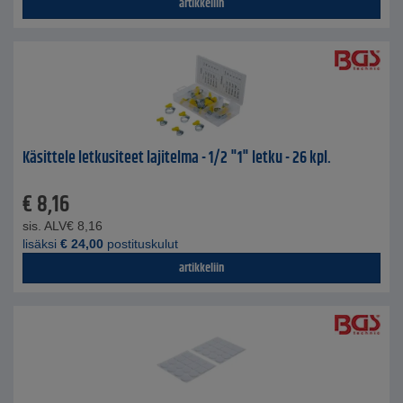
artikkeliin
Käsittele letkusiteet lajitelma - 1/2 "1" letku - 26 kpl.
€
8,16
sis. ALV
€
8,16
lisäksi
€
24,00
postituskulut
artikkeliin