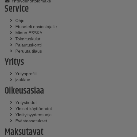
Yhteydenottolomake
Service
Ohje
Etuseteli ensiostajalle
Minun ESSKA
Toimituskulut
Palautuskortti
Peruuta tilaus
Yritys
Yritysprofiili
joukkue
Oikeusasiaa
Yritystiedot
Yleiset käyttöehdot
Yksityisyydensuoja
Evästeasetukset
Maksutavat