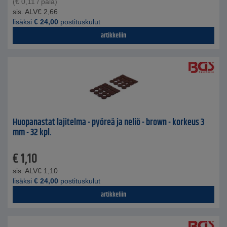
(
€
0,11
/ pala)
sis. ALV
€
2,66
lisäksi
€
24,00
postituskulut
artikkeliin
Huopanastat lajitelma - pyöreä ja neliö - brown - korkeus 3
mm - 32 kpl.
€
1,10
sis. ALV
€
1,10
lisäksi
€
24,00
postituskulut
artikkeliin