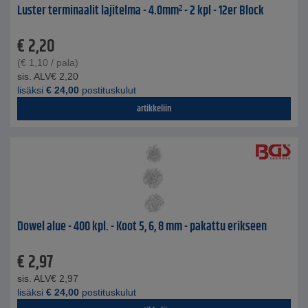
Luster terminaalit lajitelma - 4.0mm² - 2 kpl - 12er Block
€
2,20
(
€
1,10
/ pala)
sis. ALV
€
2,20
lisäksi
€
24,00
postituskulut
artikkeliin
Dowel alue - 400 kpl. - Koot 5, 6, 8 mm - pakattu erikseen
€
2,97
sis. ALV
€
2,97
lisäksi
€
24,00
postituskulut