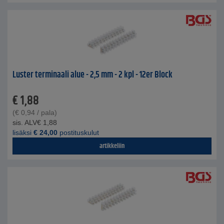
Luster terminaali alue - 2,5 mm - 2 kpl - 12er Block
€
1,88
(
€
0,94
/ pala)
sis. ALV
€
1,88
lisäksi
€
24,00
postituskulut
artikkeliin