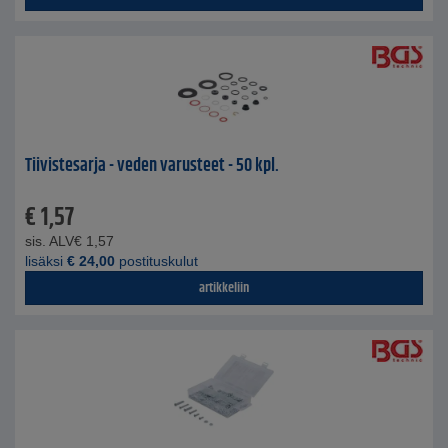
Tiivistesarja - veden varusteet - 50 kpl.
€
1,57
sis. ALV
€
1,57
lisäksi
€
24,00
postituskulut
artikkeliin