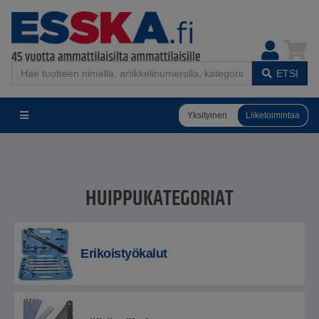
ETSI
Yksityinen
Liiketoimintaa
HUIPPUKATEGORIAT
Erikoistyökalut