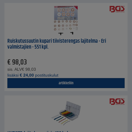
Ruiskutussuutin kupari tiivisterengas lajitelma - Eri
valmistajien - 551 kpl.
€
98,03
sis. ALV
€
98,03
lisäksi
€
24,00
postituskulut
artikkeliin