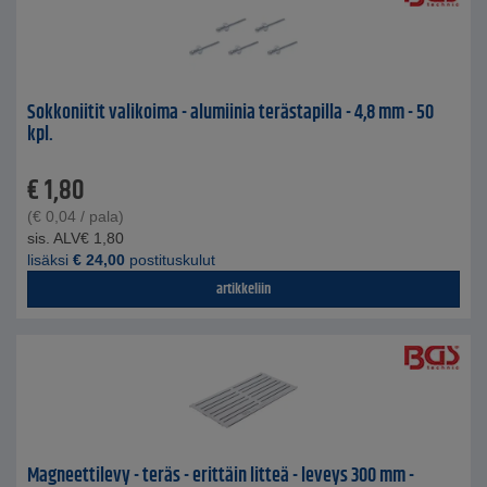
Sokkoniitit valikoima - alumiinia terästapilla - 4,8 mm - 50
kpl.
€
1,80
(
€
0,04
/ pala)
sis. ALV
€
1,80
lisäksi
€
24,00
postituskulut
artikkeliin
Magneettilevy - teräs - erittäin litteä - leveys 300 mm -