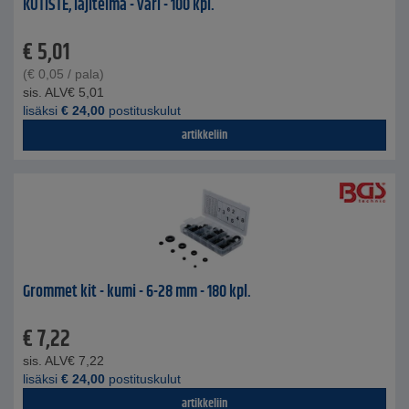
KUTISTE, lajitelma - väri - 100 kpl.
€
5,01
(
€
0,05
/ pala)
sis. ALV
€
5,01
lisäksi
€
24,00
postituskulut
artikkeliin
Grommet kit - kumi - 6-28 mm - 180 kpl.
€
7,22
sis. ALV
€
7,22
lisäksi
€
24,00
postituskulut
artikkeliin