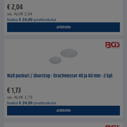
€
2,04
sis. ALV
€
2,04
lisäksi
€
24,00
postituskulut
artikkeliin
Wall puskuri / doorstop - Druchmesser 40 ja 60 mm - 2 kpl.
€
1,73
sis. ALV
€
1,73
lisäksi
€
24,00
postituskulut
artikkeliin