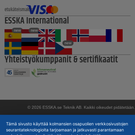
etukäteismaksu
ESSKA International
new
new
new
Yhteistyökumppanit & sertifikaatit
© 2026 ESSKA.se Teknik AB. Kaikki oikeudet pidätetään.
Tämä sivusto käyttää kolmansien osapuolien verkkosivustojen
seurantateknologioita tarjoamaan ja jatkuvasti parantamaan