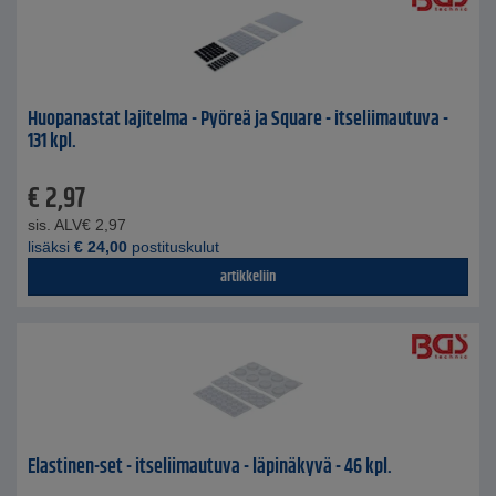
Huopanastat lajitelma - Pyöreä ja Square - itseliimautuva -
131 kpl.
€
2,97
sis. ALV
€
2,97
lisäksi
€
24,00
postituskulut
artikkeliin
Elastinen-set - itseliimautuva - läpinäkyvä - 46 kpl.