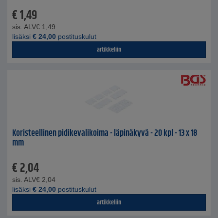
€
1,49
sis. ALV
€
1,49
lisäksi
€
24,00
postituskulut
artikkeliin
Koristeellinen pidikevalikoima - läpinäkyvä - 20 kpl - 13 x 18
mm
€
2,04
sis. ALV
€
2,04
lisäksi
€
24,00
postituskulut
artikkeliin