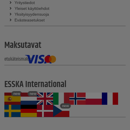
Yritystiedot
Yleiset käyttöehdot
Yksityisyydensuoja
Evästeasetukset
Maksutavat
etukäteismaksu
ESSKA International
new
new
new