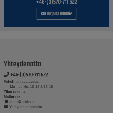
+46-(0)570-711 622
Kirjoita minulle
Yhteydenotto
+46-(0)570-711 622
Puhelimen saatavuus:
Ma - pe klo: 10-12 & 13-15
Tilaa faksilla
Mailorder
order@esska.se
Yhteydenottolomake