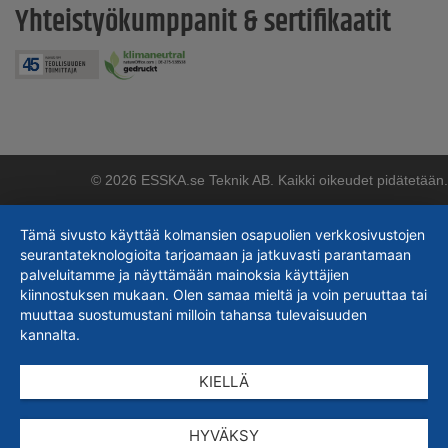
Yhteistyökumppanit & sertifikaatit
© 2026 ESSKA.se Teknik AB. Kaikki oikeudet pidätetään.
Tämä sivusto käyttää kolmansien osapuolien verkkosivustojen
seurantateknologioita tarjoamaan ja jatkuvasti parantamaan
palveluitamme ja näyttämään mainoksia käyttäjien
kiinnostuksen mukaan. Olen samaa mieltä ja voin peruuttaa tai
muuttaa suostumustani milloin tahansa tulevaisuuden
kannalta.
KIELLÄ
HYVÄKSY