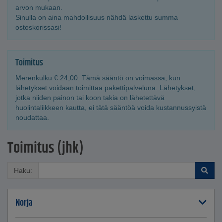
arvon mukaan.
Sinulla on aina mahdollisuus nähdä laskettu summa
ostoskorissasi!
Toimitus
Merenkulku
€
24,00
. Tämä sääntö on voimassa, kun
lähetykset voidaan toimittaa pakettipalveluna. Lähetykset,
jotka niiden painon tai koon takia on lähetettävä
huolintaliikkeen kautta, ei tätä sääntöä voida kustannussyistä
noudattaa.
Toimitus (jhk)
Haku:
Norja