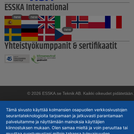
ESSKA International
new
new
new
Yhteistyökumppanit & sertifikaatit
© 2026 ESSKA.se Teknik AB. Kaikki oikeudet pidätetään.
Tämä sivusto käyttää kolmansien osapuolien verkkosivustojen
seurantateknologioita tarjoamaan ja jatkuvasti parantamaan
palveluitamme ja näyttämään mainoksia käyttäjien
kiinnostuksen mukaan. Olen samaa mieltä ja voin peruuttaa tai
muuttaa suostumustani milloin tahansa tulevaisuuden