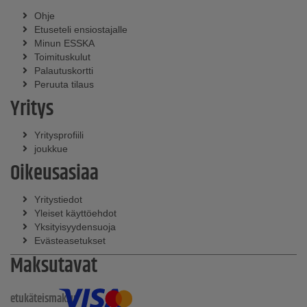
Ohje
Etuseteli ensiostajalle
Minun ESSKA
Toimituskulut
Palautuskortti
Peruuta tilaus
Yritys
Yritysprofiili
joukkue
Oikeusasiaa
Yritystiedot
Yleiset käyttöehdot
Yksityisyydensuoja
Evästeasetukset
Maksutavat
etukäteismaksu