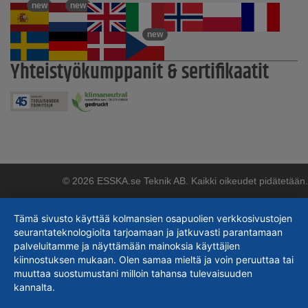
new
new
new
Yhteistyökumppanit & sertifikaatit
© 2026 ESSKA.se Teknik AB. Kaikki oikeudet pidätetään.
Tämä sivusto käyttää kolmansien osapuolien verkkosivustojen
seurantateknologioita tarjoamaan ja jatkuvasti parantamaan
palveluitamme ja näyttämään mainoksia käyttäjien
kiinnostuksen mukaan. Olen samaa mieltä ja voin peruuttaa tai
muuttaa suostumustani milloin tahansa tulevaisuuden
kannalta.