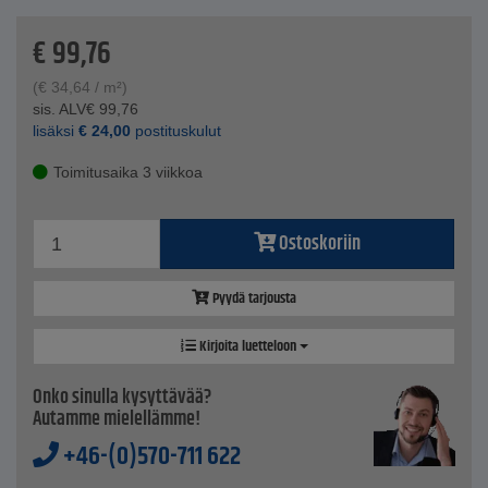
Tekniset tiedot
Mitat - 180 x 160 cm
€
99,76
Paino - n. 1500g
Materiaali - lasikuitukangas
(
€
34,64
/ m²)
Normi - DIN EN 1869
sis. ALV
€
99,76
lisäksi
€
24,00
postituskulut
Toimitusaika 3 viikkoa
Ostoskoriin
Pyydä tarjousta
Kirjoita luetteloon
Onko sinulla kysyttävää?
Autamme mielellämme!
+46-(0)570-711 622