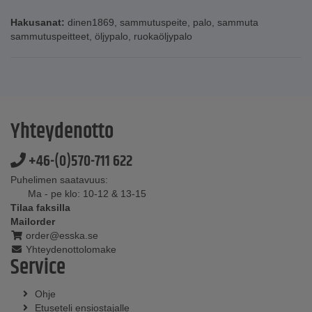
Hakusanat:
dinen1869
,
sammutuspeite
,
palo
,
sammuta
sammutuspeitteet
,
öljypalo
,
ruokaöljypalo
Yhteydenotto
+46-(0)570-711 622
Puhelimen saatavuus:
Ma - pe klo: 10-12 & 13-15
Tilaa faksilla
Mailorder
order@esska.se
Yhteydenottolomake
Service
Ohje
Etuseteli ensiostajalle