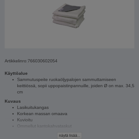
Artikkelinro:
766030602054
Käyttöalue
Sammutuspeite ruokaöljypalojen sammuttamiseen
keittiössä, sopii uppopaistinpannuille, joiden Ø on max. 34,5
cm
Kuvaus
Lasikuitukangas
Korkean massan omaava
Kuvioitu
Ommellut kantokahvataskut
Kertakäyttöön
näytä lisää...