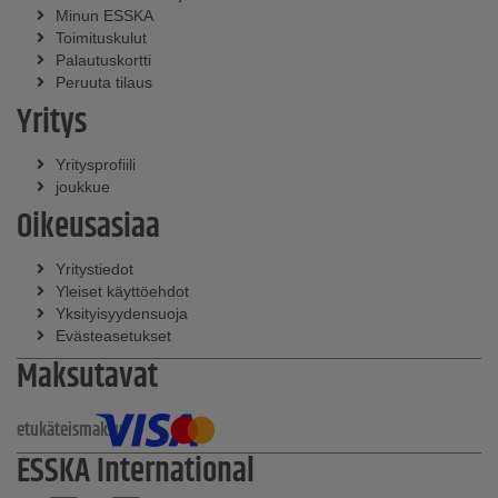
Minun ESSKA
Toimituskulut
Palautuskortti
Peruuta tilaus
Yritys
Yritysprofiili
joukkue
Oikeusasiaa
Yritystiedot
Yleiset käyttöehdot
Yksityisyydensuoja
Evästeasetukset
Maksutavat
etukäteismaksu
ESSKA International