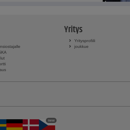
Yritys
Yritysprofiili
nsiostajalle
joukkue
SKA
lut
rtti
laus
new