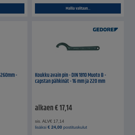
Mallia valitaan...
2-260mm -
Koukku avain pin - DIN 1810 Muoto B -
capstan pähkinät - 16 mm ja 220 mm
alkaen
€
17,14
sis. ALV
€
17,14
lisäksi
€
24,00
postituskulut