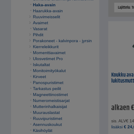
Haka-avain
Lajittelu: 
Haarukka-avain
Ruuvimeisselit
Avaimet
Vasarat
Pihdit
Porakoneet - kalvinpora - jyrsin
Kierreleikkurit
Momenttiavaimet
Ulosvetimet Pro
Iskutaltat
Monitoimityökalut
Koukku avai
Kirveet
lukitusmutt
Panospuristimet
Tarkastus peilit
Magneettinostimet
Numeromeistisarjat
alkaen
Mutterinhalkaisijat
Muurauslastat
Ruuvipuristimet
sis. ALV
€
14
Asennuskoukut
lisäksi
€
24,
Käsihöylät