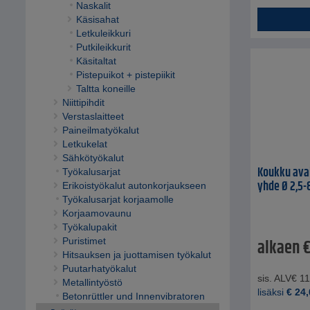
Naskalit
Käsisahat
Letkuleikkuri
Putkileikkurit
Käsitaltat
Pistepuikot + pistepiikit
Taltta koneille
Niittipihdit
Verstaslaitteet
Paineilmatyökalut
Letkukelat
Sähkötyökalut
Koukku avai
Työkalusarjat
yhde Ø 2,5
Erikoistyökalut autonkorjaukseen
Työkalusarjat korjaamolle
Korjaamovaunu
Työkalupakit
alkaen
Puristimet
Hitsauksen ja juottamisen työkalut
Puutarhatyökalut
sis. ALV
€
11
Metallintyöstö
lisäksi
€
24,
Betonrüttler und Innenvibratoren