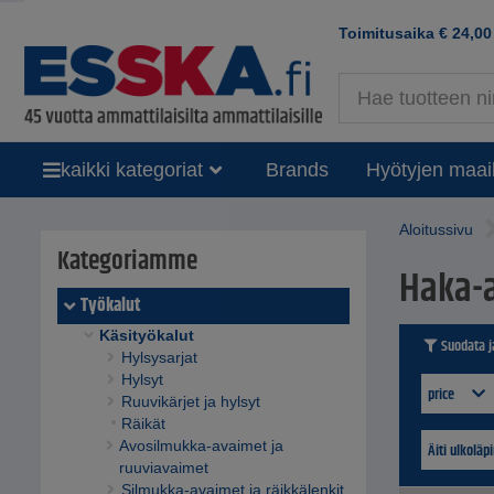
Toimitusaika
€
24,00
kaikki kategoriat
Brands
Hyötyjen maai
Aloitussivu
Kategoriamme
Haka-
Työkalut
Käsityökalut
Suodata ja
Hylsysarjat
Hylsyt
price
Ruuvikärjet ja hylsyt
Räikät
Avosilmukka-avaimet ja
Äiti ulkoläp
ruuviavaimet
Silmukka-avaimet ja räikkälenkit