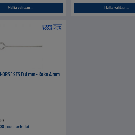
Mallia valitaan...
Mallia valitaan...
 HORSE STS D 4 mm - Koko 4 mm
99
00
postituskulut