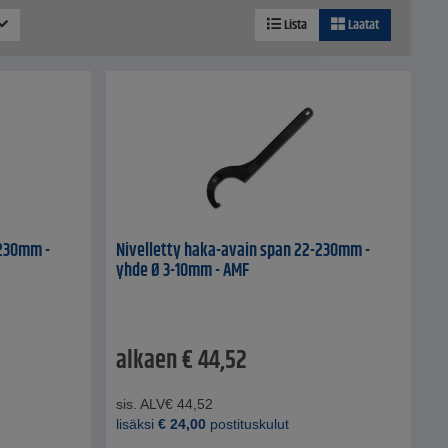
Lista
Laatat
-230mm -
Nivelletty haka-avain span 22-230mm -
yhde Ø 3-10mm - AMF
alkaen
€
44,52
sis. ALV
€
44,52
lisäksi
€
24,00
postituskulut