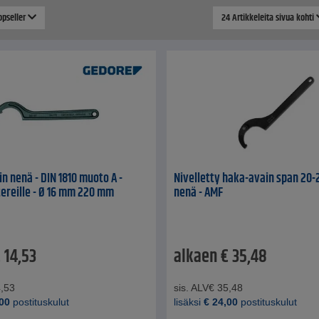
Topseller
24 Artikkeleita sivua kohti
n nenä - DIN 1810 muoto A -
Nivelletty haka-avain span 20
ereille - Ø 16 mm 220 mm
nenä - AMF
€
14,53
alkaen
€
35,48
,53
sis. ALV
€
35,48
00
postituskulut
lisäksi
€
24,00
postituskulut