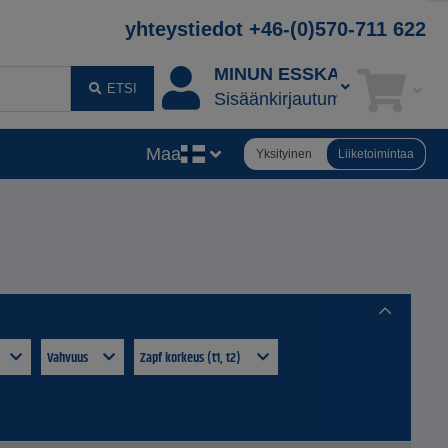
yhteystiedot +46-(0)570-711 622
MINUN ESSKANI
ETSI
Sisäänkirjautuminen
Maa
Yksityinen
Liiketoimintaa
Vahvuus
Zapf korkeus (t1, t2)