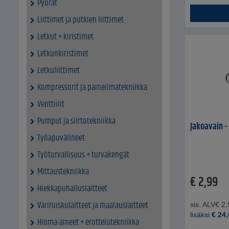
Pyörät
Liittimet ja putkien liittimet
Letkut + kiristimet
Letkunkiristimet
Letkuliittimet
Kompressorit ja paineilmatekniikka
Venttiilit
Pumput ja siirtotekniikka
Jakoavain -
Työapuvälineet
Työturvallisuus + turvakengät
Mittaustekniikka
€
2,99
Hiekkapuhalluslaitteet
Väriruiskulaitteet ja maalauslaitteet
sis. ALV
€
2,
lisäksi
€
24,
Hioma-aineet + erottelutekniikka