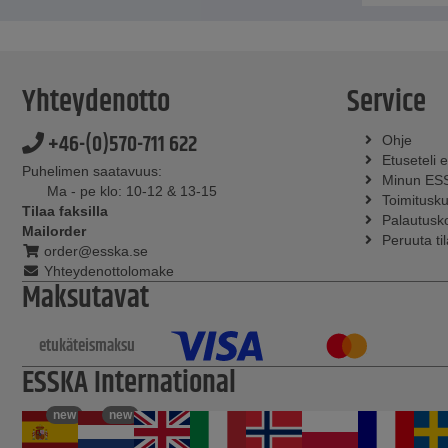
Yhteydenotto
Service
+46-(0)570-711 622
Ohje
Etuseteli e
Puhelimen saatavuus:
Minun ES
Ma - pe klo: 10-12 & 13-15
Toimitusku
Tilaa faksilla
Palautusko
Mailorder
Peruuta ti
order@esska.se
Yhteydenottolomake
Maksutavat
etukäteismaksu
ESSKA International
new
new