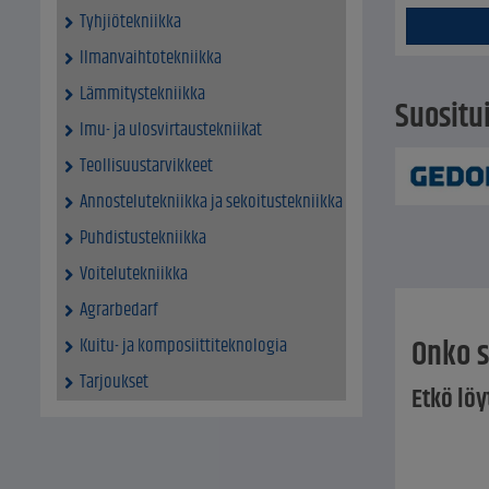
Tyhjiötekniikka
Ilmanvaihtotekniikka
Lämmitystekniikka
Suositu
Imu- ja ulosvirtaustekniikat
Teollisuustarvikkeet
Annostelutekniikka ja sekoitustekniikka
Puhdistustekniikka
Voitelutekniikka
Agrarbedarf
Onko s
Kuitu- ja komposiittiteknologia
Tarjoukset
Etkö löy