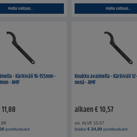
Mallia valitaan...
Mallia valitaan...
mella - Kärkiväli 16-155mm -
Koukku avaimella - Kärkiväli 1
-8mm - AMF
nenä - AMF
€
11,88
alkaen
€
10,57
,88
sis. ALV
€
10,57
00
postituskulut
lisäksi
€
24,00
postituskulut