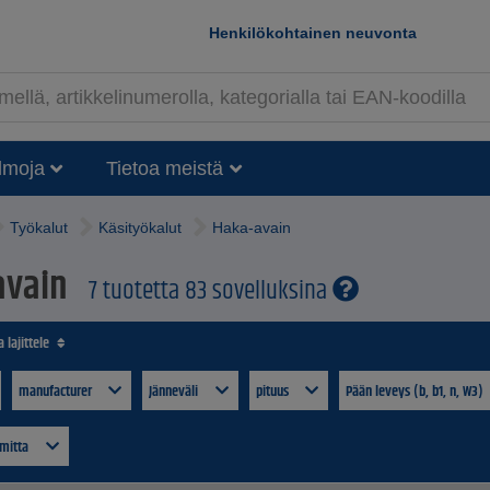
Henkilökohtainen neuvonta
lmoja
Tietoa meistä
Työkalut
Käsityökalut
Haka-avain
avain
7 tuotetta 83 sovelluksina
 lajittele
manufacturer
Jänneväli
pituus
Pään leveys (b, b1, n, W3)
imitta