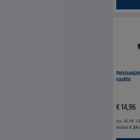
Polvisuojam
vaahto
€
14,96
sis. ALV
€
14
lisäksi
€
24,