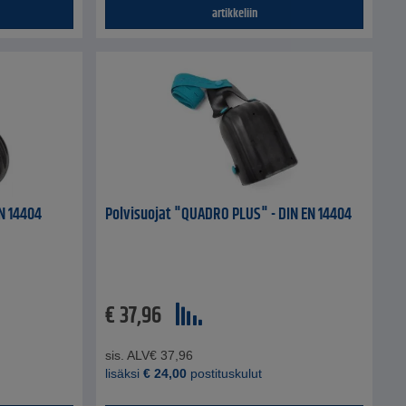
artikkeliin
N 14404
Polvisuojat "QUADRO PLUS" - DIN EN 14404
€
37,96
sis. ALV
€
37,96
lisäksi
€
24,00
postituskulut