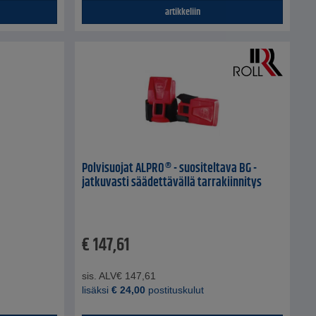
artikkeliin
Polvisuojat ALPRO® - suositeltava BG -
jatkuvasti säädettävällä tarrakiinnitys
€
147,61
sis. ALV
€
147,61
lisäksi
€
24,00
postituskulut