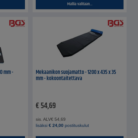
Mallia valitaan...
30 mm -
Mekaanikon suojamatto - 1200 x 435 x 35
mm - kokoontaitettava
€
54,69
sis. ALV
€
54,69
lisäksi
€
24,00
postituskulut