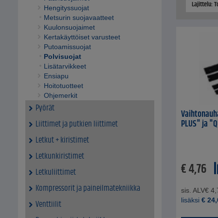
Lajittelu: 
Hengityssuojat
Metsurin suojavaatteet
Kuulonsuojaimet
Kertakäyttöiset varusteet
Putoamissuojat
Polvisuojat
Lisätarvikkeet
Ensiapu
Hoitotuotteet
Ohjemerkit
Pyörät
Vaihtonauha
PLUS" ja "
Liittimet ja putkien liittimet
Letkut + kiristimet
Letkunkiristimet
€
4,76
Letkuliittimet
Kompressorit ja paineilmatekniikka
sis. ALV
€
4,
lisäksi
€
24,
Venttiilit