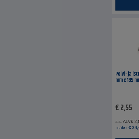
Polvi- ja is
mm x 185 m
€
2,55
sis. ALV
€
2,
lisäksi
€
24,