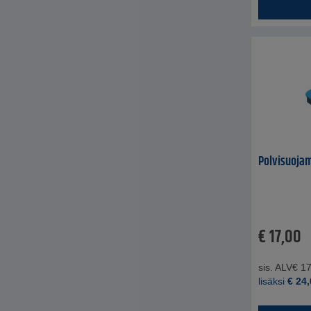
Polvisuojam
€
17,00
sis. ALV
€
17
lisäksi
€
24,