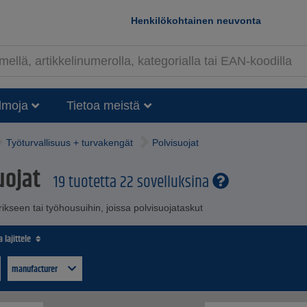
Henkilökohtainen neuvonta
lmoja
Tietoa meistä
Työturvallisuus + turvakengät
Polvisuojat
uojat
19 tuotetta 22 sovelluksina
rikseen tai työhousuihin, joissa polvisuojataskut
 lajittele
manufacturer