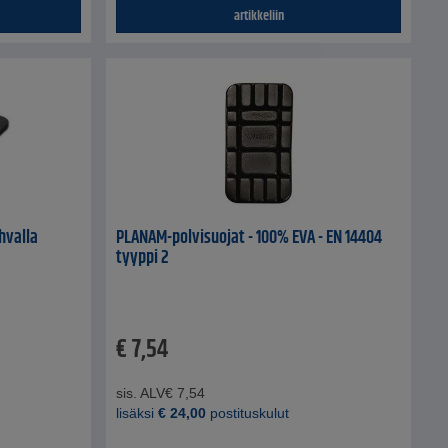
artikkeliin
hvalla
PLANAM-polvisuojat - 100% EVA - EN 14404
tyyppi 2
€
7,54
sis. ALV
€
7,54
lisäksi
€
24,00
postituskulut