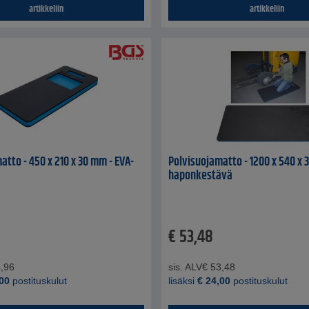
artikkeliin
artikkeliin
atto - 450 x 210 x 30 mm - EVA-
Polvisuojamatto - 1200 x 540 x 
haponkestävä
€
53,48
,96
sis. ALV
€
53,48
00
postituskulut
lisäksi
€
24,00
postituskulut