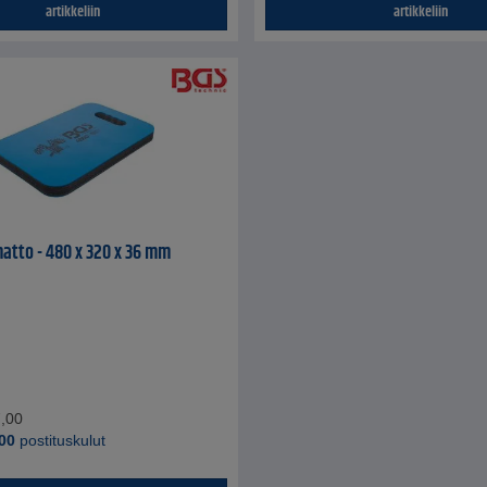
artikkeliin
artikkeliin
atto - 480 x 320 x 36 mm
,00
00
postituskulut