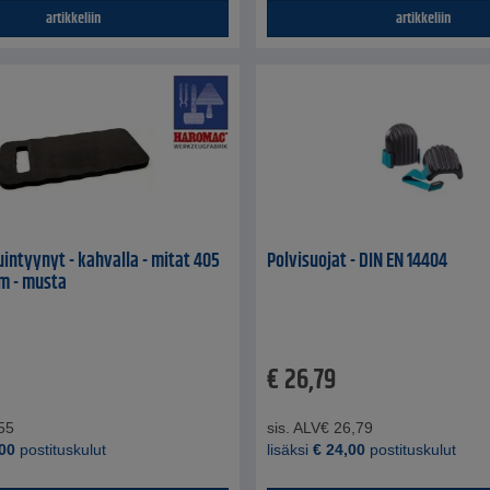
artikkeliin
artikkeliin
tuintyynyt - kahvalla - mitat 405
Polvisuojat - DIN EN 14404
m - musta
€
26,79
55
sis. ALV
€
26,79
00
postituskulut
lisäksi
€
24,00
postituskulut