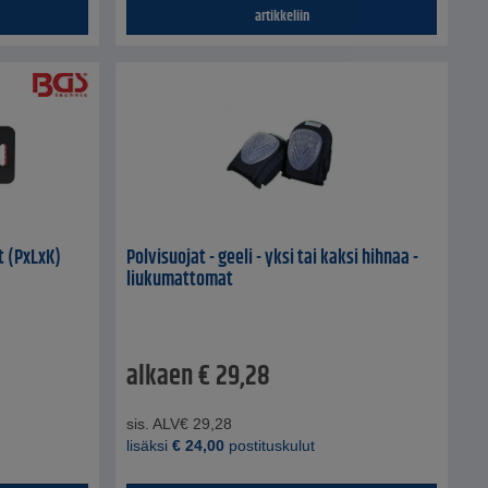
artikkeliin
t (PxLxK)
Polvisuojat - geeli - yksi tai kaksi hihnaa -
liukumattomat
alkaen
€
29,28
sis. ALV
€
29,28
lisäksi
€
24,00
postituskulut