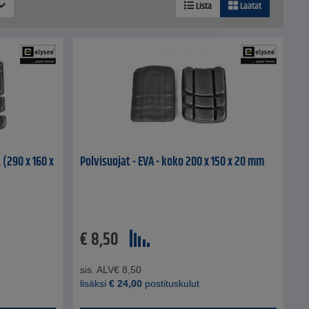
Lista
Laatat
 (290 x 160 x
Polvisuojat - EVA - koko 200 x 150 x 20 mm
€
8,50
sis. ALV
€
8,50
lisäksi
€
24,00
postituskulut