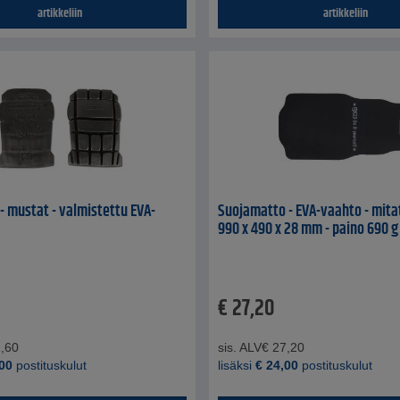
artikkeliin
artikkeliin
 - mustat - valmistettu EVA-
Suojamatto - EVA-vaahto - mita
990 x 490 x 28 mm - paino 690 g
€
27,20
,60
sis. ALV
€
27,20
00
postituskulut
lisäksi
€
24,00
postituskulut