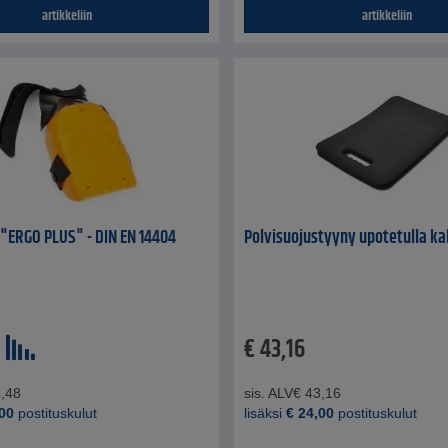
artikkeliin
artikkeliin
 "ERGO PLUS" - DIN EN 14404
Polvisuojustyyny upotetulla ka
€
43,16
,48
sis. ALV
€
43,16
00
postituskulut
lisäksi
€
24,00
postituskulut