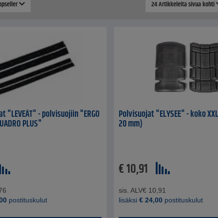
Topseller
24 Artikkeleita sivua kohti
t "LEVEÄT" - polvisuojiin "ERGO
Polvisuojat "ELYSEE" - koko XXL
QUADRO PLUS"
20 mm)
€
10,91
76
sis. ALV
€
10,91
00
postituskulut
lisäksi
€
24,00
postituskulut