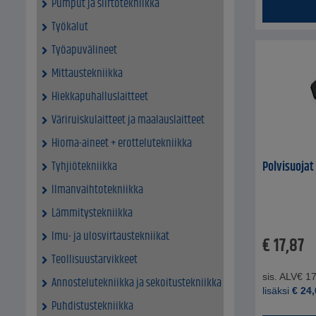
Pumput ja siirtotekniikka
Työkalut
Työapuvälineet
Mittaustekniikka
Hiekkapuhalluslaitteet
Väriruiskulaitteet ja maalauslaitteet
Hioma-aineet + erottelutekniikka
Polvisuojat 
Tyhjiötekniikka
Ilmanvaihtotekniikka
Lämmitystekniikka
Imu- ja ulosvirtaustekniikat
€
17,87
Teollisuustarvikkeet
sis. ALV
€
17
Annostelutekniikka ja sekoitustekniikka
lisäksi
€
24,
Puhdistustekniikka