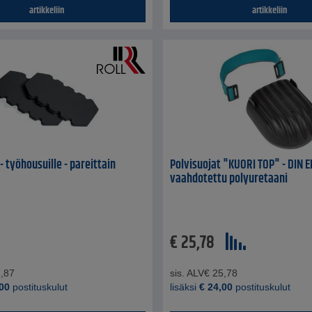
artikkeliin
artikkeliin
- työhousuille - pareittain
Polvisuojat "KUORI TOP" - DIN E
vaahdotettu polyuretaani
€
25,78
,87
sis. ALV
€
25,78
00
postituskulut
lisäksi
€
24,00
postituskulut