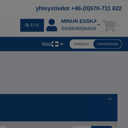
yhteystiedot +46-(0)570-711 622
MINUN ESSKANI
ETSI
Sisäänkirjautuminen
Maa
Yksityinen
Liiketoimintaa