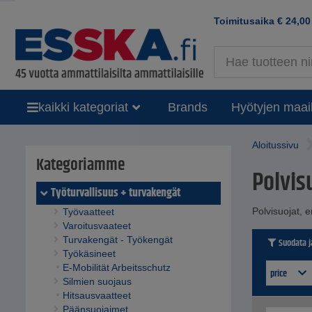
Toimitusaika
€
24,00
kaikki kategoriat
Brands
Hyötyjen maai
Aloitussivu
Kategoriamme
Polvis
Työturvallisuus + turvakengät
Polvisuojat, e
Työvaatteet
Varoitusvaateet
Turvakengät - Työkengät
Suodata ja
Työkäsineet
E-Mobilität Arbeitsschutz
price
Silmien suojaus
Hitsausvaatteet
Päänsuojaimet