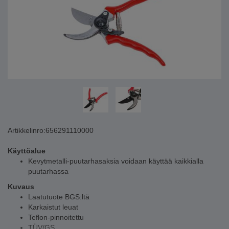
Artikkelinro:
656291110000
Käyttöalue
Kevytmetalli-puutarhasaksia voidaan käyttää kaikkialla
puutarhassa
Kuvaus
Laatutuote BGS:ltä
Karkaistut leuat
Teflon-pinnoitettu
TÜV/GS