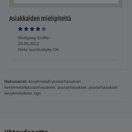
Asiakkaiden mielipiteitä
Wolfgang Striffler
26.06.2012
Hinta suorituskyky OK
Hakusanat:
kevytmetalli-puutarhasakset
,
kevytmetallipuutarhasakset
,
puutarhasakset
,
puutarhasakset
kevytmetallista
,
bgs