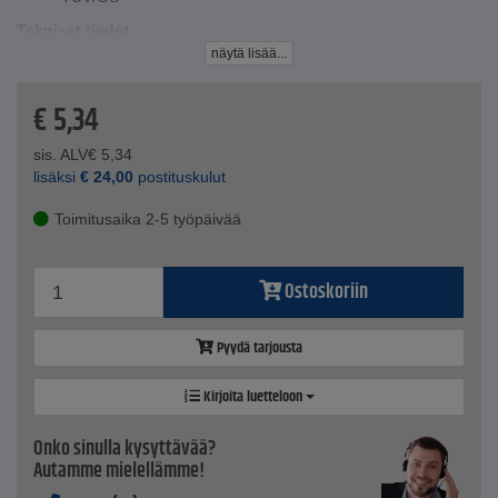
Tekniset tiedot
Pituus - 210 mm
näytä lisää...
€
5,34
sis. ALV
€
5,34
lisäksi
€
24,00
postituskulut
Toimitusaika 2-5 työpäivää
Ostoskoriin
Pyydä tarjousta
Kirjoita luetteloon
Onko sinulla kysyttävää?
Autamme mielellämme!