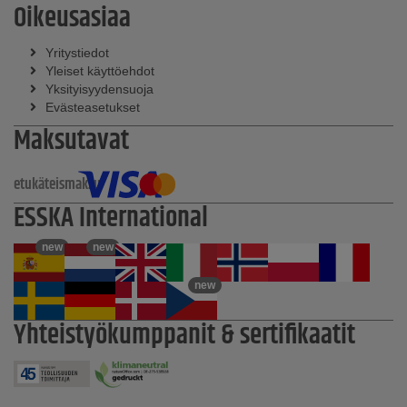
Oikeusasiaa
Yritystiedot
Yleiset käyttöehdot
Yksityisyydensuoja
Evästeasetukset
Maksutavat
etukäteismaksu
ESSKA International
new
new
new
Yhteistyökumppanit & sertifikaatit