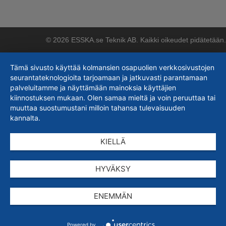
© 2026 ESSKA.se Teknik AB. Kaikki oikeudet pidätetään.
Tämä sivusto käyttää kolmansien osapuolien verkkosivustojen
seurantateknologioita tarjoamaan ja jatkuvasti parantamaan
palveluitamme ja näyttämään mainoksia käyttäjien
kiinnostuksen mukaan. Olen samaa mieltä ja voin peruuttaa tai
muuttaa suostumustani milloin tahansa tulevaisuuden
kannalta.
KIELLÄ
HYVÄKSY
ENEMMÄN
Powered by