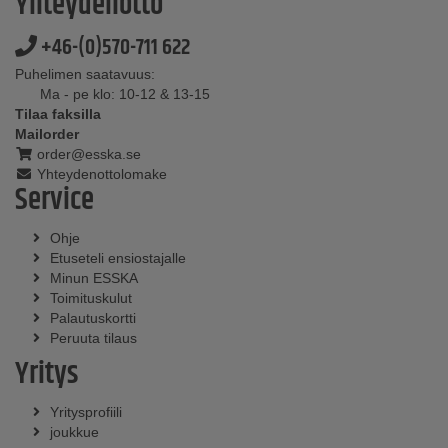
Yhteydenotto
+46-(0)570-711 622
Puhelimen saatavuus:
Ma - pe klo: 10-12 & 13-15
Tilaa faksilla
Mailorder
order@esska.se
Yhteydenottolomake
Service
Ohje
Etuseteli ensiostajalle
Minun ESSKA
Toimituskulut
Palautuskortti
Peruuta tilaus
Yritys
Yritysprofiili
joukkue