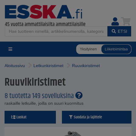
ETSI
Yksityinen
Liiketoimintaa
Aloitussivu
Letkunkiristimet
Ruuvikiristimet
Ruuvikiristimet
8 tuotetta 149 sovelluksina
raskaille letkuille, joilla on suuri kuormitus
Luokat
Suodata ja lajittele