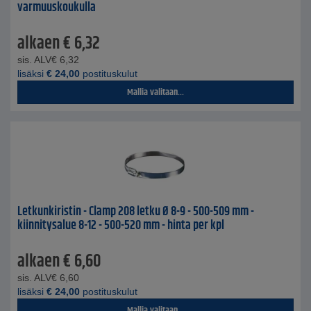
varmuuskoukulla
alkaen
€
6,32
sis. ALV
€
6,32
lisäksi
€
24,00
postituskulut
Mallia valitaan...
Letkunkiristin - Clamp 208 letku Ø 8-9 - 500-509 mm -
kiinnitysalue 8-12 - 500-520 mm - hinta per kpl
alkaen
€
6,60
sis. ALV
€
6,60
lisäksi
€
24,00
postituskulut
Mallia valitaan...