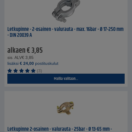
Letkupinne - 2-osainen - valurauta - max. 16bar - Ø 17-250 mm
- DIN 20039 A
alkaen
€
3,85
sis. ALV
€
3,85
lisäksi
€
24,00
postituskulut
(3)
Mallia valitaan...
Letkupinne 2-osainen - valurauta - 25bar - Ø 13-65 mm -