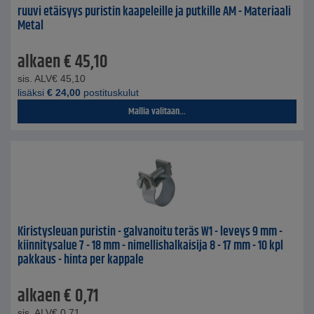
ruuvi etäisyys puristin kaapeleille ja putkille AM ​​- Materiaali
Metal
alkaen
€
45,10
sis. ALV
€
45,10
lisäksi
€
24,00
postituskulut
Mallia valitaan...
Kiristysleuan puristin - galvanoitu teräs W1 - leveys 9 mm -
kiinnitysalue 7 - 18 mm - nimellishalkaisija 8 - 17 mm - 10 kpl
pakkaus - hinta per kappale
alkaen
€
0,71
sis. ALV
€
0,71