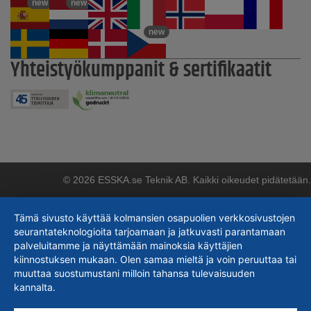
new
new
new
Yhteistyökumppanit & sertifikaatit
© 2026 ESSKA.se Teknik AB. Kaikki oikeudet pidätetään.
Tämä sivusto käyttää kolmansien osapuolien verkkosivustojen
seurantateknologioita tarjoamaan ja jatkuvasti parantamaan
palveluitamme ja näyttämään mainoksia käyttäjien
kiinnostuksen mukaan. Olen samaa mieltä ja voin peruuttaa tai
muuttaa suostumustani milloin tahansa tulevaisuuden
kannalta.