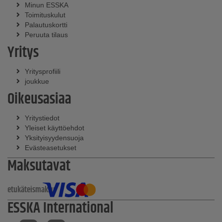
Minun ESSKA
Toimituskulut
Palautuskortti
Peruuta tilaus
Yritys
Yritysprofiili
joukkue
Oikeusasiaa
Yritystiedot
Yleiset käyttöehdot
Yksityisyydensuoja
Evästeasetukset
Maksutavat
etukäteismaksu
ESSKA International