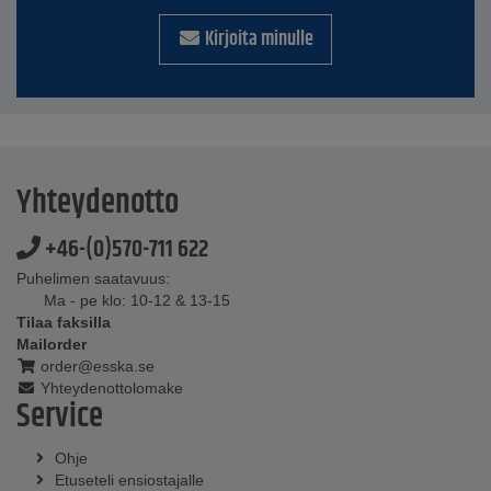
Kirjoita minulle
Yhteydenotto
+46-(0)570-711 622
Puhelimen saatavuus:
Ma - pe klo: 10-12 & 13-15
Tilaa faksilla
Mailorder
order@esska.se
Yhteydenottolomake
Service
Ohje
Etuseteli ensiostajalle