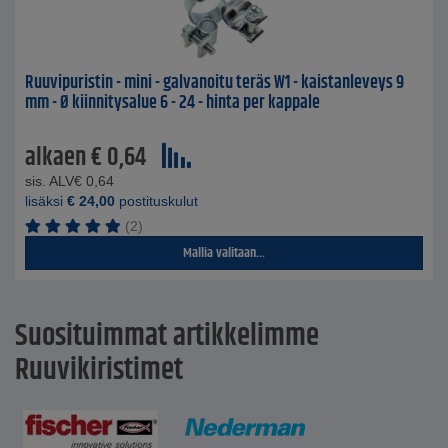
Ruuvipuristin - mini - galvanoitu teräs W1 - kaistanleveys 9
mm - Ø kiinnitysalue 6 - 24 - hinta per kappale
alkaen
€
0,64
sis. ALV
€
0,64
lisäksi
€
24,00
postituskulut
(2)
Mallia valitaan...
Suosituimmat artikkelimme
Ruuvikiristimet