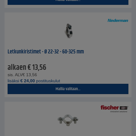
Letkunkiristimet - Ø 22-32 - 60-325 mm
alkaen
€
13,56
sis. ALV
€
13,56
lisäksi
€
24,00
postituskulut
Mallia valitaan...