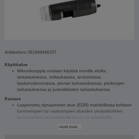
Artikkelinro:
3618AM4815T
Käyttöalue
Mikroskooppia voidaan käyttää monilla aloilla:
tarkastuksessa, mittauksessa, arvioinnissa,
laadunvalvonnassa, pinnan tarkastuksessa, piirilevyjen
tarkastuksessa ja juotosliitosten tarkastuksessa
Kuvaus
Laajennettu dynaaminen alue (EDR) mahdollistaa kohteen
tummempien tai vaaleampien alueiden yksityiskohtien
korostamisen kerrostamalla kuvia eri valotuksilla.
Laajennettu syväterävyysalue (EDOF) -toiminto lisää
näytä lisää...
automaattisesti kuvia kerroksittain eri terävyystasoilla
parantaakseen syväterävyyttä karkeilla tai epätasaisilla