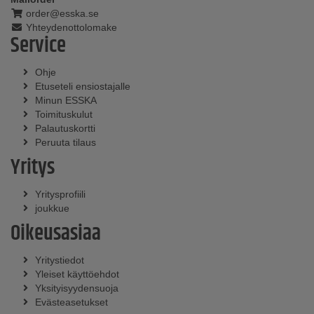
order@esska.se
Yhteydenottolomake
Service
Ohje
Etuseteli ensiostajalle
Minun ESSKA
Toimituskulut
Palautuskortti
Peruuta tilaus
Yritys
Yritysprofiili
joukkue
Oikeusasiaa
Yritystiedot
Yleiset käyttöehdot
Yksityisyydensuoja
Evästeasetukset