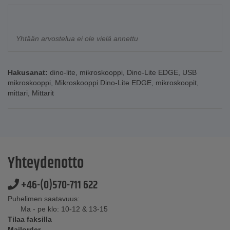
Yhtään arvostelua ei ole vielä annettu
Hakusanat:
dino-lite
,
mikroskooppi
,
Dino-Lite EDGE
,
USB
mikroskooppi
,
Mikroskooppi Dino-Lite EDGE
,
mikroskoopit
,
mittari
,
Mittarit
Yhteydenotto
+46-(0)570-711 622
Puhelimen saatavuus:
Ma - pe klo: 10-12 & 13-15
Tilaa faksilla
Mailorder