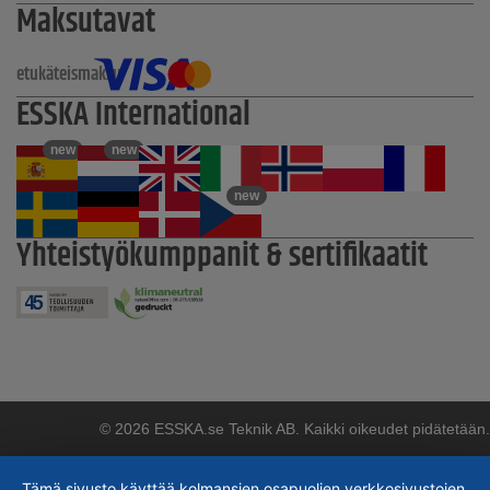
Maksutavat
etukäteismaksu
ESSKA International
new
new
new
Yhteistyökumppanit & sertifikaatit
© 2026 ESSKA.se Teknik AB. Kaikki oikeudet pidätetään.
Tämä sivusto käyttää kolmansien osapuolien verkkosivustojen