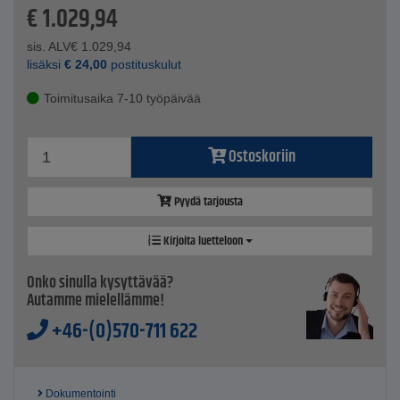
€
1.029,94
pinnoilla.
Tekniset tiedot
sis. ALV
€
1.029,94
Resoluutio - 1,3 megapikseliä
lisäksi
€
24,00
postituskulut
Suurennus - 20x-220x
Liitäntä - USB2.0
Toimitusaika 7-10 työpäivää
Mittaustoiminto/kalibrointi
LEDit - 8 valkoista
EDOF (laajennettu syväterävyysalue)
Ostoskoriin
Vaihdettavat etukannet
Pyydä tarjousta
Kirjoita luetteloon
Onko sinulla kysyttävää?
Autamme mielellämme!
+46-(0)570-711 622
Dokumentointi