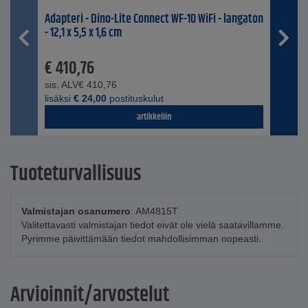
Adapteri - Dino-Lite Connect WF-10 WiFi - langaton
- 12,1 x 5,5 x 1,6 cm
€
410,76
sis. ALV
€
410,76
lisäksi
€
24,00
postituskulut
artikkeliin
Tuoteturvallisuus
Valmistajan osanumero
: AM4815T
Valitettavasti valmistajan tiedot eivät ole vielä saatavillamme.
Pyrimme päivittämään tiedot mahdollisimman nopeasti.
Arvioinnit/arvostelut