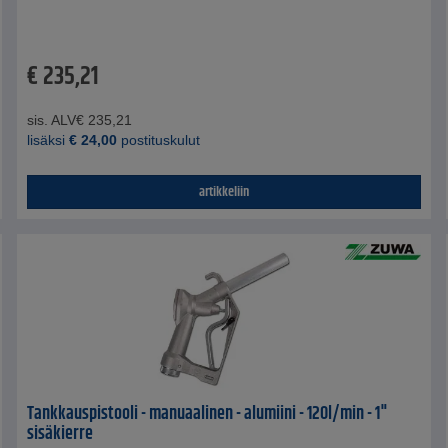
€
235,21
sis. ALV
€
235,21
lisäksi
€
24,00
postituskulut
artikkeliin
Tankkauspistooli - manuaalinen - alumiini - 120l/min - 1"
sisäkierre