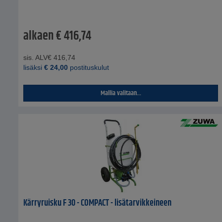
alkaen
€
416,74
sis. ALV
€
416,74
lisäksi
€
24,00
postituskulut
Mallia valitaan...
Kärryruisku F 30 - COMPACT - lisätarvikkeineen