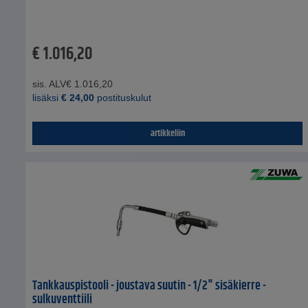
€
1.016,20
sis. ALV
€
1.016,20
lisäksi
€
24,00
postituskulut
artikkeliin
Tankkauspistooli - joustava suutin - 1/2" sisäkierre -
sulkuventtiili