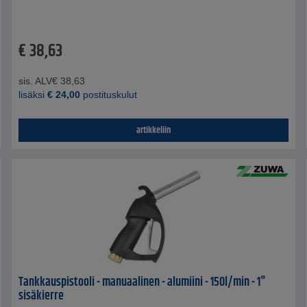
€
38,63
sis. ALV
€
38,63
lisäksi
€
24,00
postituskulut
artikkeliin
Tankkauspistooli - manuaalinen - alumiini - 150l/min - 1"
sisäkierre