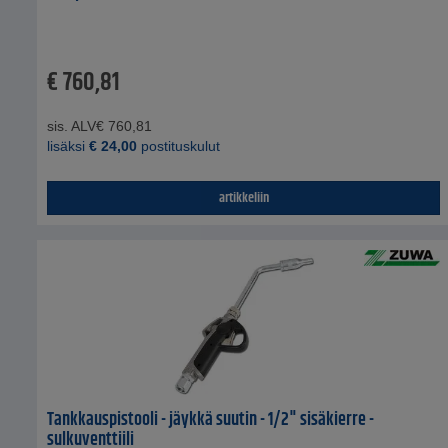
€
760,81
sis. ALV
€
760,81
lisäksi
€
24,00
postituskulut
artikkeliin
Tankkauspistooli - jäykkä suutin - 1/2" sisäkierre -
sulkuventtiili