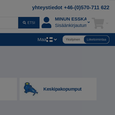
yhteystiedot +46-(0)570-711 622
MINUN ESSKANI
ETSI
Sisäänkirjautuminen
Maa
Yksityinen
Liiketoimintaa
Keskipakopumput