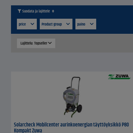
Suodata ja lajittele
price
Product group
paino
Lajittelu: Topseller
Solarcheck Mobilcenter aurinkoenergian täyttöyksikkö P80
Kompakt Zuwa