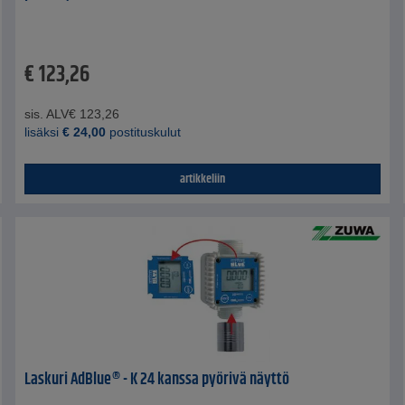
€
123,26
sis. ALV
€
123,26
lisäksi
€
24,00
postituskulut
artikkeliin
Laskuri AdBlue® - K 24 kanssa pyörivä näyttö