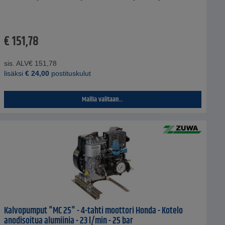
€
151,78
sis. ALV
€
151,78
lisäksi
€
24,00
postituskulut
Mallia valitaan...
Kalvopumput "MC 25" - 4-tahti moottori Honda - Kotelo
anodisoitua alumiinia - 23 l/min - 25 bar