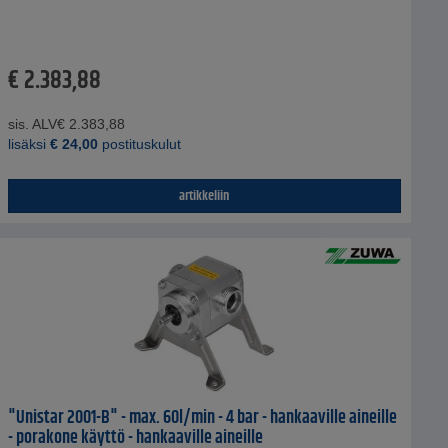
€
2.383,88
sis. ALV
€
2.383,88
lisäksi
€
24,00
postituskulut
artikkeliin
"Unistar 2001-B" - max. 60l/min - 4 bar - hankaaville aineille
- porakone käyttö - hankaaville aineille