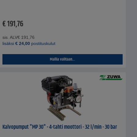
€
191,76
sis. ALV
€
191,76
lisäksi
€
24,00
postituskulut
Mallia valitaan...
Kalvopumput "MP 30" - 4-tahti moottori - 32 l/min - 30 bar