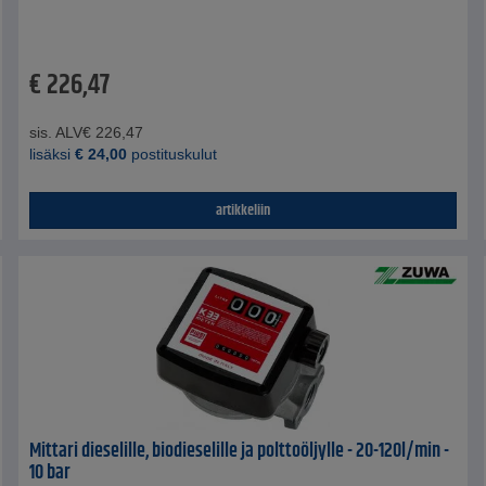
€
226,47
sis. ALV
€
226,47
lisäksi
€
24,00
postituskulut
artikkeliin
Mittari dieselille, biodieselille ja polttoöljylle - 20-120l/min -
10 bar