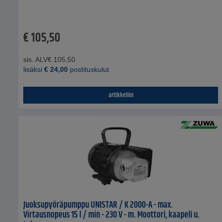
€
105,50
sis. ALV
€
105,50
lisäksi
€
24,00
postituskulut
artikkeliin
Juoksupyöräpumppu UNISTAR / K 2000-A - max.
Virtausnopeus 15 l / min - 230 V - m. Moottori, kaapeli u.