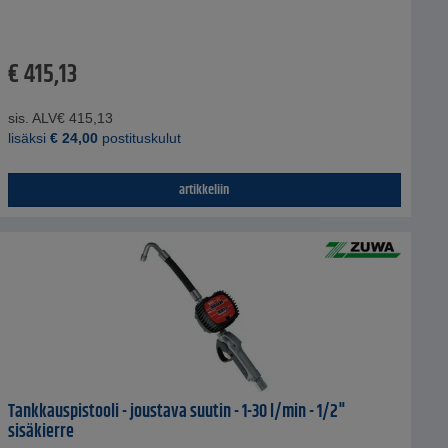
€
415,13
sis. ALV
€
415,13
lisäksi
€
24,00
postituskulut
artikkeliin
Tankkauspistooli - joustava suutin - 1-30 l/min - 1/2"
sisäkierre