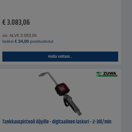
€
3.083,06
sis. ALV
€
3.083,06
lisäksi
€
24,00
postituskulut
Mallia valitaan...
Tankkauspistooli öljyille - digitaalinen laskuri - 2-30l/min