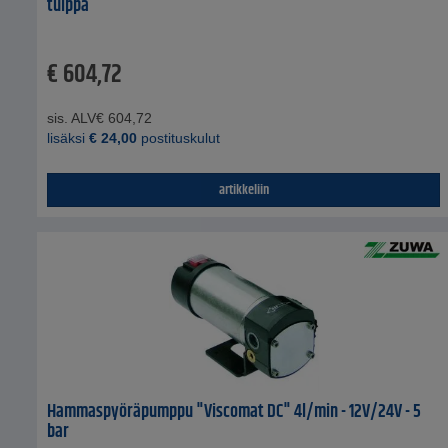
tulppa
€
604,72
sis. ALV
€
604,72
lisäksi
€
24,00
postituskulut
artikkeliin
Hammaspyöräpumppu "Viscomat DC" 4l/min - 12V/24V - 5
bar