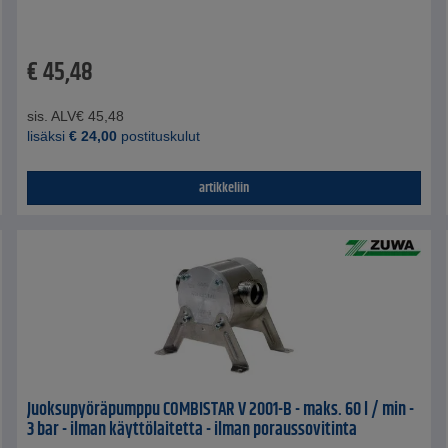
€
45,48
sis. ALV
€
45,48
lisäksi
€
24,00
postituskulut
artikkeliin
Juoksupyöräpumppu COMBISTAR V 2001-B - maks. 60 l / min -
3 bar - ilman käyttölaitetta - ilman poraussovitinta