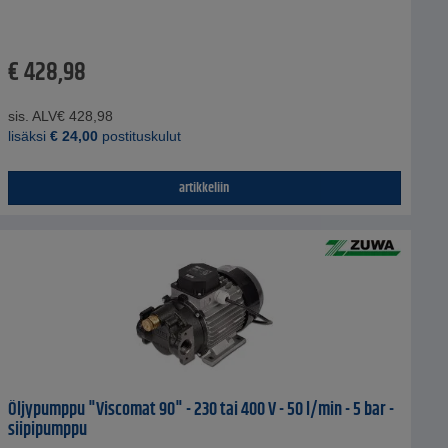
€
428,98
sis. ALV
€
428,98
lisäksi
€
24,00
postituskulut
artikkeliin
Öljypumppu "Viscomat 90" - 230 tai 400 V - 50 l/min - 5 bar -
siipipumppu