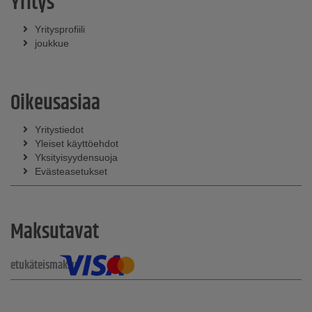
Yritys
Yritysprofiili
joukkue
Oikeusasiaa
Yritystiedot
Yleiset käyttöehdot
Yksityisyydensuoja
Evästeasetukset
Maksutavat
etukäteismaksu