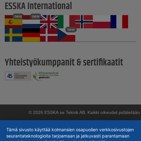
ESSKA International
new
new
new
Yhteistyökumppanit & sertifikaatit
© 2026 ESSKA.se Teknik AB. Kaikki oikeudet pidätetään.
Tämä sivusto käyttää kolmansien osapuolien verkkosivustojen
seurantateknologioita tarjoamaan ja jatkuvasti parantamaan