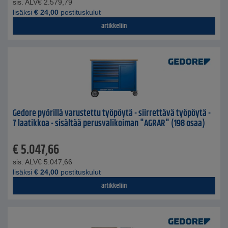
sis. ALV
€
2.579,79
lisäksi
€
24,00
postituskulut
artikkeliin
Gedore pyörillä varustettu työpöytä - siirrettävä työpöytä -
7 laatikkoa - sisältää perusvalikoiman "AGRAR" (198 osaa)
€
5.047,66
sis. ALV
€
5.047,66
lisäksi
€
24,00
postituskulut
artikkeliin