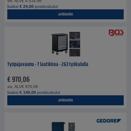
sis. ALV
€
4.516,98
lisäksi
€
24,00
postituskulut
artikkeliin
Työpajavaunu - 7 laatikkoa - 263 työkalulla
€
970,06
sis. ALV
€
970,06
lisäksi
€
140,00
postituskulut
artikkeliin