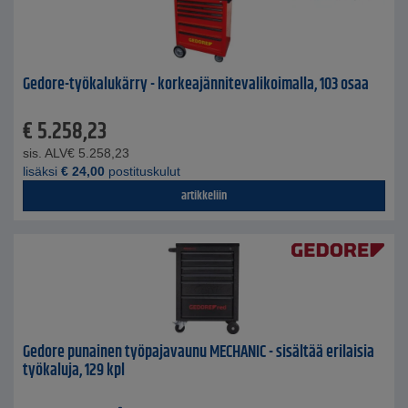
Gedore-työkalukärry - korkeajännitevalikoimalla, 103 osaa
€
5.258,23
sis. ALV
€
5.258,23
lisäksi
€
24,00
postituskulut
artikkeliin
Gedore punainen työpajavaunu MECHANIC - sisältää erilaisia ​​
työkaluja, 129 kpl