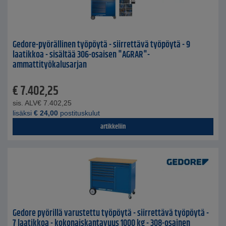
Gedore-pyörällinen työpöytä - siirrettävä työpöytä - 9
laatikkoa - sisältää 306-osaisen "AGRAR"-
ammattityökalusarjan
€
7.402,25
sis. ALV
€
7.402,25
lisäksi
€
24,00
postituskulut
artikkeliin
Gedore pyörillä varustettu työpöytä - siirrettävä työpöytä -
7 laatikkoa - kokonaiskantavuus 1000 kg - 308-osainen