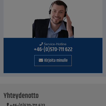
Service-Hotline
+46-(0)570-711 622
Kirjoita minulle
Yhteydenotto
+46-(0)570-711 622