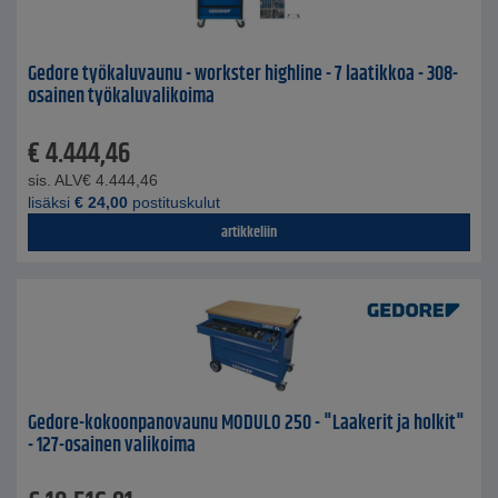
Gedore työkaluvaunu - workster highline - 7 laatikkoa - 308-
osainen työkaluvalikoima
€
4.444,46
sis. ALV
€
4.444,46
lisäksi
€
24,00
postituskulut
artikkeliin
Gedore-kokoonpanovaunu MODULO 250 - "Laakerit ja holkit"
- 127-osainen valikoima