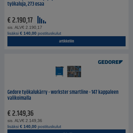
työkaluja, 273 osaa
€
2.190,17
sis. ALV
€
2.190,17
lisäksi
€
140,00
postituskulut
artikkeliin
Gedore työkalukärry - workster smartline - 147 kappaleen
valikoimalla
€
2.149,36
sis. ALV
€
2.149,36
lisäksi
€
140,00
postituskulut