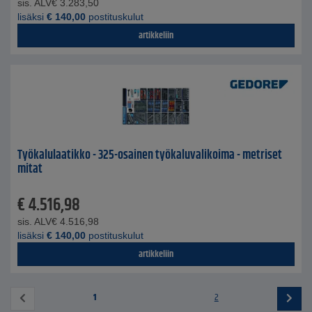
sis. ALV
€
3.283,50
lisäksi
€
140,00
postituskulut
artikkeliin
Työkalulaatikko - 325-osainen työkaluvalikoima - metriset
mitat
€
4.516,98
sis. ALV
€
4.516,98
lisäksi
€
140,00
postituskulut
artikkeliin
1
2