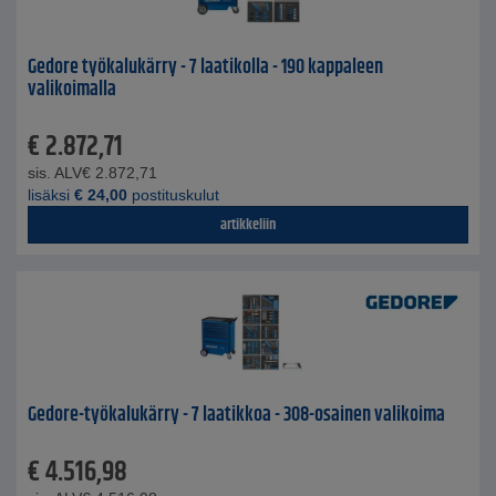
Gedore työkalukärry - 7 laatikolla - 190 kappaleen
valikoimalla
€
2.872,71
sis. ALV
€
2.872,71
lisäksi
€
24,00
postituskulut
artikkeliin
Gedore-työkalukärry - 7 laatikkoa - 308-osainen valikoima
€
4.516,98