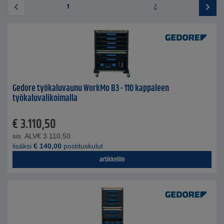
1
2
Gedore työkaluvaunu WorkMo B3 - 110 kappaleen
työkaluvalikoimalla
€
3.110,50
sis. ALV
€
3.110,50
lisäksi
€
140,00
postituskulut
artikkeliin