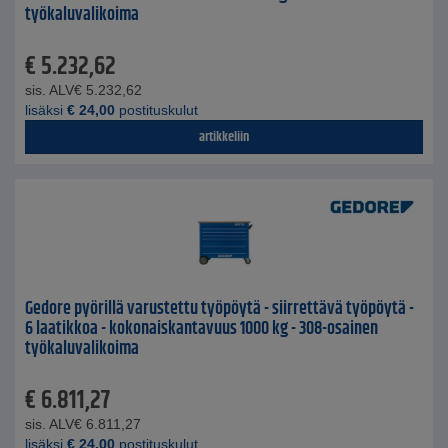
työkaluvalikoima
€
5.232,62
sis. ALV
€
5.232,62
lisäksi
€
24,00
postituskulut
artikkeliin
Gedore pyörillä varustettu työpöytä - siirrettävä työpöytä -
6 laatikkoa - kokonaiskantavuus 1000 kg - 308-osainen
työkaluvalikoima
€
6.811,27
sis. ALV
€
6.811,27
lisäksi
€
24,00
postituskulut