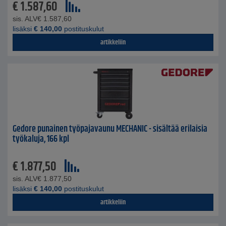
€
1.587,60
sis. ALV
€
1.587,60
lisäksi
€
140,00
postituskulut
artikkeliin
Gedore punainen työpajavaunu MECHANIC - sisältää erilaisia ​​
työkaluja, 166 kpl
€
1.877,50
sis. ALV
€
1.877,50
lisäksi
€
140,00
postituskulut
artikkeliin