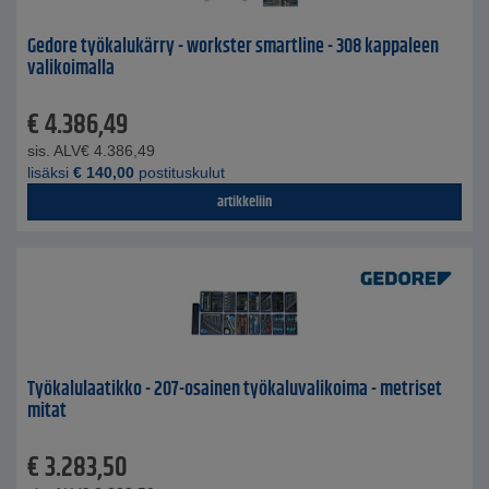
Gedore työkalukärry - workster smartline - 308 kappaleen
valikoimalla
€
4.386,49
sis. ALV
€
4.386,49
lisäksi
€
140,00
postituskulut
artikkeliin
Työkalulaatikko - 207-osainen työkaluvalikoima - metriset
mitat
€
3.283,50