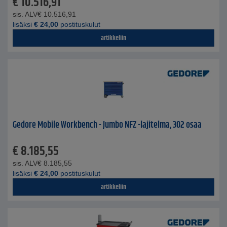
€
10.516,91
sis. ALV
€
10.516,91
lisäksi
€
24,00
postituskulut
artikkeliin
Gedore Mobile Workbench - Jumbo NFZ -lajitelma, 302 osaa
€
8.185,55
sis. ALV
€
8.185,55
lisäksi
€
24,00
postituskulut
artikkeliin