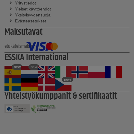
Yritystiedot
Yleiset käyttöehdot
Yksityisyydensuoja
Evästeasetukset
Maksutavat
etukäteismaksu
ESSKA International
new
new
new
Yhteistyökumppanit & sertifikaatit