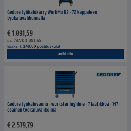
Gedore työkalukärry WorkMo B2 - 72 kappaleen
työkaluvalikoimalla
€
1.891,59
sis. ALV
€
1.891,59
lisäksi
€
140,00
postituskulut
artikkeliin
Gedore työkaluvaunu - workster highline - 7 laatikkoa - 147-
osainen työkaluvalikoima
€
2.579,79