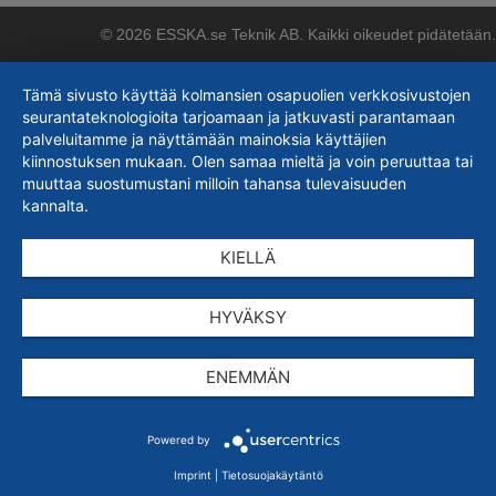
© 2026 ESSKA.se Teknik AB. Kaikki oikeudet pidätetään.
Tämä sivusto käyttää kolmansien osapuolien verkkosivustojen
seurantateknologioita tarjoamaan ja jatkuvasti parantamaan
palveluitamme ja näyttämään mainoksia käyttäjien
kiinnostuksen mukaan. Olen samaa mieltä ja voin peruuttaa tai
muuttaa suostumustani milloin tahansa tulevaisuuden
kannalta.
KIELLÄ
HYVÄKSY
ENEMMÄN
Powered by
Imprint
|
Tietosuojakäytäntö