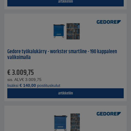
artikkeliin
Gedore työkalukärry - workster smartline - 190 kappaleen
valikoimalla
€
3.009,75
sis. ALV
€
3.009,75
lisäksi
€
140,00
postituskulut
artikkeliin