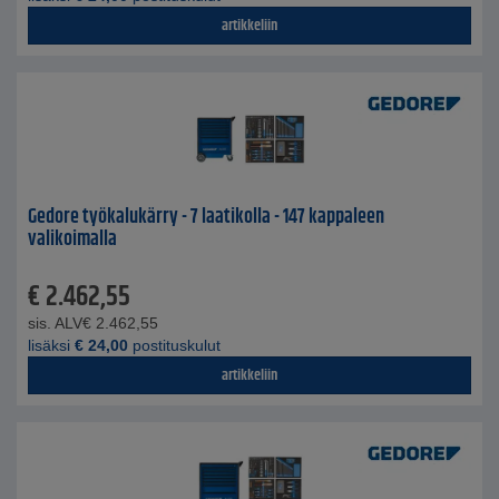
artikkeliin
Gedore työkalukärry - 7 laatikolla - 147 kappaleen
valikoimalla
€
2.462,55
sis. ALV
€
2.462,55
lisäksi
€
24,00
postituskulut
artikkeliin