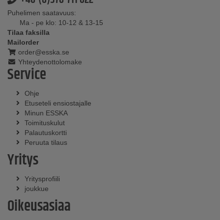
Puhelimen saatavuus:
Ma - pe klo: 10-12 & 13-15
Tilaa faksilla
Mailorder
order@esska.se
Yhteydenottolomake
Service
Ohje
Etuseteli ensiostajalle
Minun ESSKA
Toimituskulut
Palautuskortti
Peruuta tilaus
Yritys
Yritysprofiili
joukkue
Oikeusasiaa