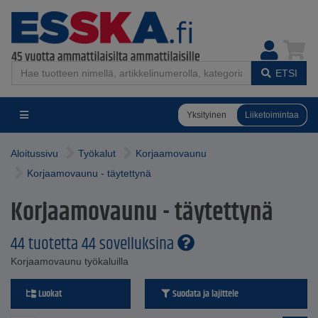
ETSI
Yksityinen
Liiketoimintaa
Aloitussivu
Työkalut
Korjaamovaunu
Korjaamovaunu - täytettynä
Korjaamovaunu - täytettynä
44 tuotetta 44 sovelluksina
Korjaamovaunu työkaluilla
Luokat
Suodata ja lajittele