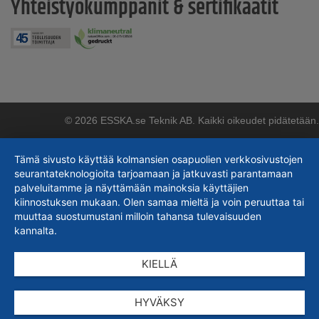
Yhteistyökumppanit & sertifikaatit
© 2026 ESSKA.se Teknik AB. Kaikki oikeudet pidätetään.
Tämä sivusto käyttää kolmansien osapuolien verkkosivustojen
seurantateknologioita tarjoamaan ja jatkuvasti parantamaan
palveluitamme ja näyttämään mainoksia käyttäjien
kiinnostuksen mukaan. Olen samaa mieltä ja voin peruuttaa tai
muuttaa suostumustani milloin tahansa tulevaisuuden
kannalta.
KIELLÄ
HYVÄKSY