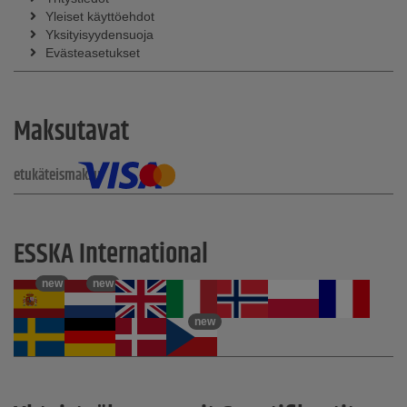
Yleiset käyttöehdot
Yksityisyydensuoja
Evästeasetukset
Maksutavat
etukäteismaksu
ESSKA International
new
new
new