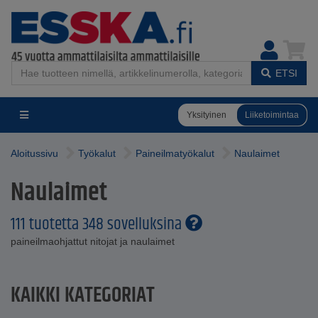
ETSI
Yksityinen
Liiketoimintaa
Aloitussivu
Työkalut
Paineilmatyökalut
Naulaimet
Naulaimet
111 tuotetta 348 sovelluksina
paineilmaohjattut nitojat ja naulaimet
KAIKKI KATEGORIAT