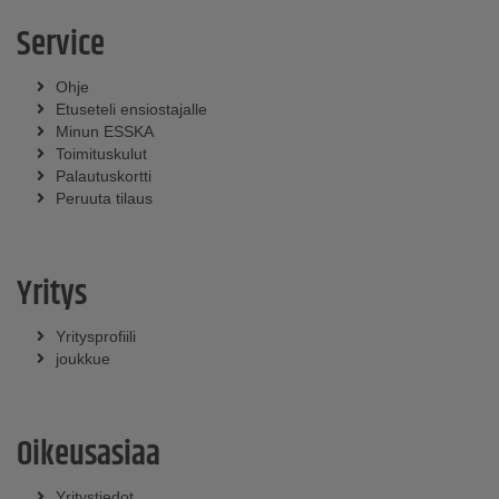
Service
Ohje
Etuseteli ensiostajalle
Minun ESSKA
Toimituskulut
Palautuskortti
Peruuta tilaus
Yritys
Yritysprofiili
joukkue
Oikeusasiaa
Yritystiedot