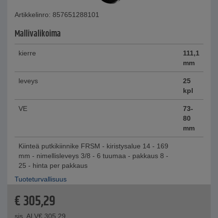
Artikkelinro: 857651288101
Mallivalikoima
kierre
111,1
mm
leveys
25
kpl
VE
73-
80
mm
Kiinteä putkikiinnike FRSM - kiristysalue 14 - 169
mm - nimellisleveys 3/8 - 6 tuumaa - pakkaus 8 -
25 - hinta per pakkaus
Tuoteturvallisuus
€
305,29
sis. ALV
€
305,29