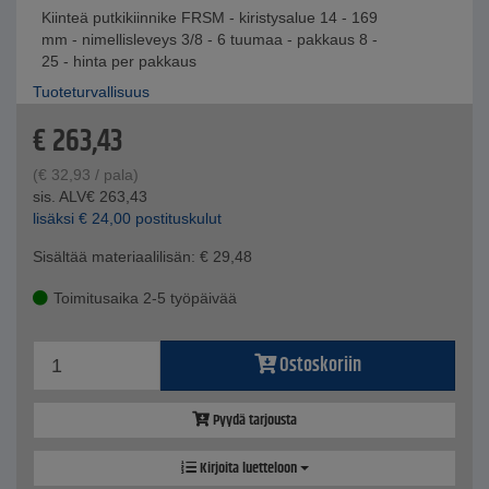
Kiinteä putkikiinnike FRSM - kiristysalue 14 - 169
mm - nimellisleveys 3/8 - 6 tuumaa - pakkaus 8 -
25 - hinta per pakkaus
Tuoteturvallisuus
€
263,43
(
€
32,93
/ pala)
sis. ALV
€
263,43
lisäksi
€
24,00
postituskulut
Sisältää materiaalilisän:
€
29,48
Toimitusaika 2-5 työpäivää
Ostoskoriin
Pyydä tarjousta
Kirjoita luetteloon