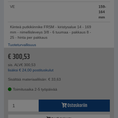
VE
159-
164
mm
Kiinteä putkikiinnike FRSM - kiristysalue 14 - 169
mm - nimellisleveys 3/8 - 6 tuumaa - pakkaus 8 -
25 - hinta per pakkaus
Tuoteturvallisuus
€
300,53
sis. ALV
€
300,53
lisäksi
€
24,00
postituskulut
Sisältää materiaalilisän:
€
33,63
Toimitusaika 2-5 työpäivää
Ostoskoriin