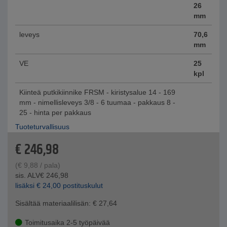
26
mm
leveys
70,6
mm
VE
25
kpl
Kiinteä putkikiinnike FRSM - kiristysalue 14 - 169
mm - nimellisleveys 3/8 - 6 tuumaa - pakkaus 8 -
25 - hinta per pakkaus
Tuoteturvallisuus
€
246,98
(
€
9,88
/ pala)
sis. ALV
€
246,98
lisäksi
€
24,00
postituskulut
Sisältää materiaalilisän:
€
27,64
Toimitusaika 2-5 työpäivää