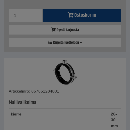
Ostoskoriin
Pyydä tarjousta
Kirjoita luetteloon
Artikkelinro: 857651284801
Mallivalikoima
kierre
26-
30
mm