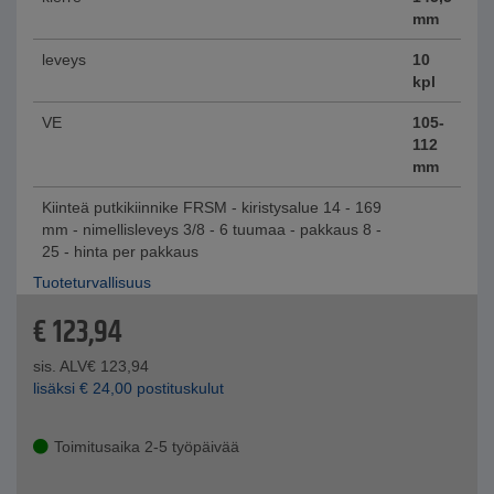
mm
leveys
10
kpl
VE
105-
112
mm
Kiinteä putkikiinnike FRSM - kiristysalue 14 - 169
mm - nimellisleveys 3/8 - 6 tuumaa - pakkaus 8 -
25 - hinta per pakkaus
Tuoteturvallisuus
€
123,94
sis. ALV
€
123,94
lisäksi
€
24,00
postituskulut
Toimitusaika 2-5 työpäivää