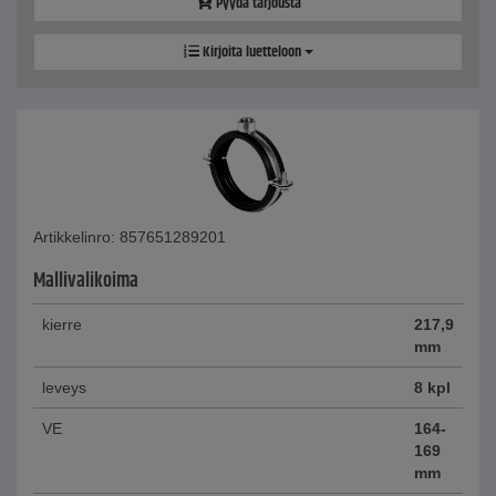
Pyydä tarjousta
Kirjoita luetteloon
Artikkelinro: 857651289201
Mallivalikoima
kierre
217,9
mm
leveys
8 kpl
VE
164-
169
mm