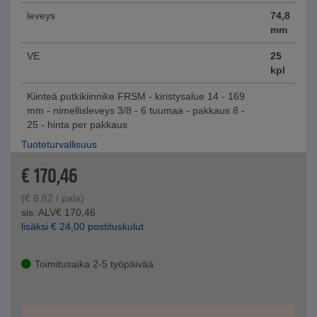
leveys
74,8
mm
VE
25
kpl
Kiinteä putkikiinnike FRSM - kiristysalue 14 - 169
mm - nimellisleveys 3/8 - 6 tuumaa - pakkaus 8 -
25 - hinta per pakkaus
Tuoteturvallisuus
€
170,46
(
€
6,82
/ pala)
sis. ALV
€
170,46
lisäksi
€
24,00
postituskulut
Toimitusaika 2-5 työpäivää