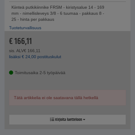
Kiinteä putkikiinnike FRSM - kiristysalue 14 - 169
mm - nimellisleveys 3/8 - 6 tuumaa - pakkaus 8 -
25 - hinta per pakkaus
Tuoteturvallisuus
€
166,11
sis. ALV
€
166,11
lisäksi
€
24,00
postituskulut
Toimitusaika 2-5 työpäivää
Tätä artikkelia ei ole saatavana tällä hetkellä
Kirjoita luetteloon