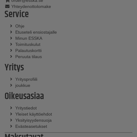
order@esska.se
Yhteydenottolomake
Service
Ohje
Etuseteli ensiostajalle
Minun ESSKA
Toimituskulut
Palautuskortti
Peruuta tilaus
Yritys
Yritysprofiili
joukkue
Oikeusasiaa
Yritystiedot
Yleiset käyttöehdot
Yksityisyydensuoja
Evästeasetukset