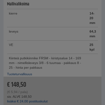
Mallivalikoima
kierre
14-
20
mm
leveys
64,3
mm
VE
25
kpl
Kiinteä putkikiinnike FRSM - kiristysalue 14 - 169
mm - nimellisleveys 3/8 - 6 tuumaa - pakkaus 8 -
25 - hinta per pakkaus
Tuoteturvallisuus
€
148,50
(
€
5,94
/ pala)
sis. ALV
€
148,50
lisäksi
€
24,00
postituskulut