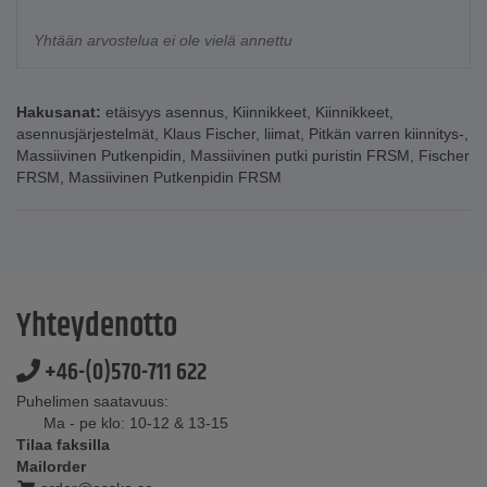
Yhtään arvostelua ei ole vielä annettu
Hakusanat:
etäisyys asennus
,
Kiinnikkeet
,
Kiinnikkeet
,
asennusjärjestelmät
,
Klaus Fischer
,
liimat
,
Pitkän varren kiinnitys-
,
Massiivinen Putkenpidin
,
Massiivinen putki puristin FRSM
,
Fischer
FRSM
,
Massiivinen Putkenpidin FRSM
Yhteydenotto
+46-(0)570-711 622
Puhelimen saatavuus:
Ma - pe klo: 10-12 & 13-15
Tilaa faksilla
Mailorder