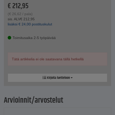
€
212,95
(
€
26,62
/ pala)
sis. ALV
€
212,95
lisäksi
€
24,00
postituskulut
Toimitusaika 2-5 työpäivää
Tätä artikkelia ei ole saatavana tällä hetkellä
Kirjoita luetteloon
Arvioinnit/arvostelut