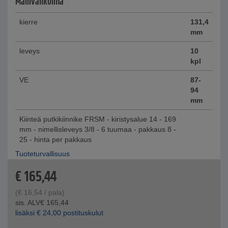
Mallivalikoima
kierre
131,4
mm
leveys
10
kpl
VE
87-
94
mm
Kiinteä putkikiinnike FRSM - kiristysalue 14 - 169
mm - nimellisleveys 3/8 - 6 tuumaa - pakkaus 8 -
25 - hinta per pakkaus
Tuoteturvallisuus
€
165,44
(
€
16,54
/ pala)
sis. ALV
€
165,44
lisäksi
€
24,00
postituskulut