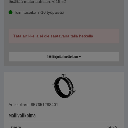
Sisältää materiaalilisän:
€
18,52
Toimitusaika 7-10 työpäivää
Tätä artikkelia ei ole saatavana tällä hetkellä
Kirjoita luetteloon
Artikkelinro: 857651288401
Mallivalikoima
kierre
145,5