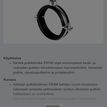
Käyttöalue
Kiinteä putkikiinnike FRSM sopii erinomaisesti keski- ja
raskaiden putkien kiinnittämiseen kierretankoihin, kierteisiin
putkiin, ripustuspultteihin ja pohjalevyihin.
Kuvaus
Kiinteän putkikiristimen FRSM kahden ruuvin muotoisen
rakenteen ansiosta optimaalinen sovitus ulkoiseen putken
halkaisijaan on mahdollista.
Liitäntämutterin käyttö mahdollistaa putken kiinnityksen,
jolla on suurempi taivutuslujuus.
näytä lisää...