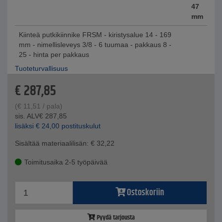
47
mm
Kiinteä putkikiinnike FRSM - kiristysalue 14 - 169
mm - nimellisleveys 3/8 - 6 tuumaa - pakkaus 8 -
25 - hinta per pakkaus
Tuoteturvallisuus
€
287,85
(
€
11,51
/ pala)
sis. ALV
€
287,85
lisäksi
€
24,00
postituskulut
Sisältää materiaalilisän:
€
32,22
Toimitusaika 2-5 työpäivää
Ostoskoriin
Pyydä tarjousta