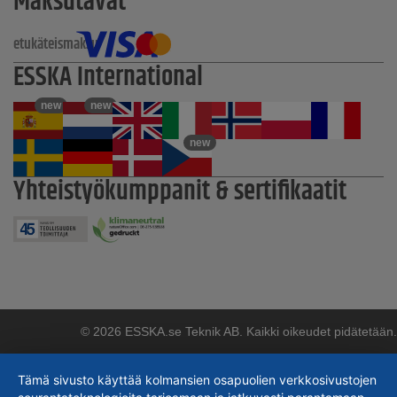
Maksutavat
etukäteismaksu
ESSKA International
new
new
new
Yhteistyökumppanit & sertifikaatit
© 2026 ESSKA.se Teknik AB. Kaikki oikeudet pidätetään.
Tämä sivusto käyttää kolmansien osapuolien verkkosivustojen