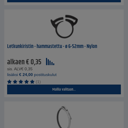
Letkunkiristin - hammastettu - ø 6-52mm - Nylon
alkaen
€
0,35
sis. ALV
€
0,35
lisäksi
€
24,00
postituskulut
(1)
Mallia valitaan...