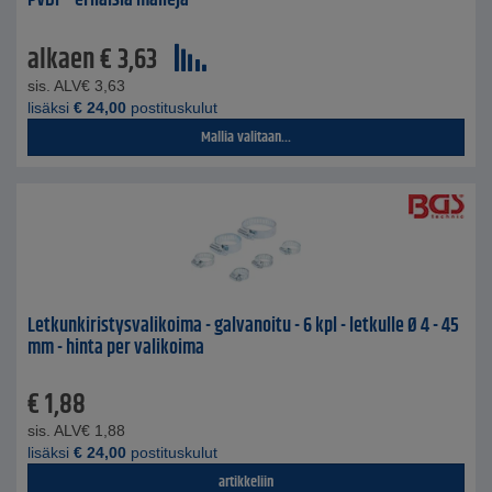
PVDF - erilaisia malleja
alkaen
€
3,63
sis. ALV
€
3,63
lisäksi
€
24,00
postituskulut
Mallia valitaan...
Letkunkiristysvalikoima - galvanoitu - 6 kpl - letkulle Ø 4 - 45
mm - hinta per valikoima
€
1,88
sis. ALV
€
1,88
lisäksi
€
24,00
postituskulut
artikkeliin