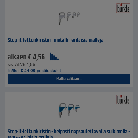
Stop-it-letkunkiristin - metalli - erilaisia malleja
alkaen
€
4,56
sis. ALV
€
4,56
lisäksi
€
24,00
postituskulut
Mallia valitaan...
Stop-it-letkunkiristin - helposti napsautettavalla sulkimella -