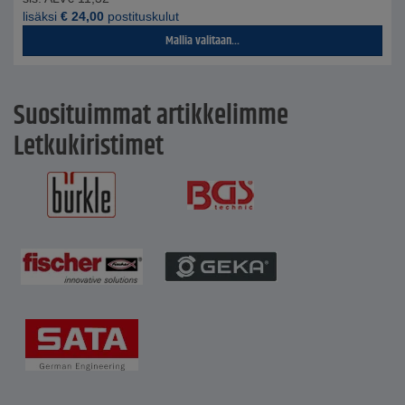
lisäksi
€
24,00
postituskulut
Mallia valitaan...
Suosituimmat artikkelimme
Letkukiristimet