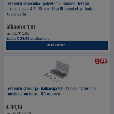
Letkunkiristinnauha - polyeteeni - sininen - letkun
ulkohalkaisija 4-5 - 10 mm - 6 tai 10 kiinnikettä - hinta
kappaleelta
alkaen
€
1,81
sis. ALV
€
1,81
lisäksi
€
24,00
postituskulut
Mallia valitaan...
Letkunkiristinsarja - halkaisija 5,8 - 21 mm - materiaali
ruostumaton teräs - 170-osainen
€
44,19
sis. ALV
€
44,19