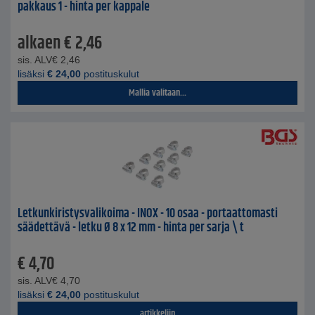
pakkaus 1 - hinta per kappale
alkaen
€
2,46
sis. ALV
€
2,46
lisäksi
€
24,00
postituskulut
Mallia valitaan...
Letkunkiristysvalikoima - INOX - 10 osaa - portaattomasti
säädettävä - letku Ø 8 x 12 mm - hinta per sarja \ t
€
4,70
sis. ALV
€
4,70
lisäksi
€
24,00
postituskulut
artikkeliin