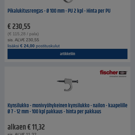
Pikalukitusrengas - Ø 100 mm - PU 2 kpl - Hinta per PU
€
230,55
(
€
115,28
/ pala)
sis. ALV
€
230,55
lisäksi
€
24,00
postituskulut
artikkeliin
Kynsilukko - monivyöhykeinen kynsilukko - nailon - kaapelille
Ø 7 - 12 mm - 100 kpl pakkaus - hinta per pakkaus
alkaen
€
11,32
sis. ALV
€
11,32