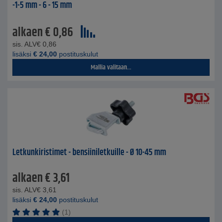
-1-5 mm - 6 - 15 mm
alkaen
€
0,86
sis. ALV
€
0,86
lisäksi
€
24,00
postituskulut
Mallia valitaan...
Letkunkiristimet - bensiiniletkuille - Ø 10-45 mm
alkaen
€
3,61
sis. ALV
€
3,61
lisäksi
€
24,00
postituskulut
(1)