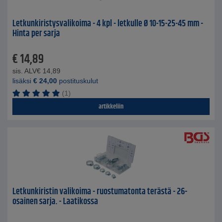
Letkunkiristysvalikoima - 4 kpl - letkulle Ø 10-15-25-45 mm -
Hinta per sarja
€
14,89
sis. ALV
€
14,89
lisäksi
€
24,00
postituskulut
(1)
artikkeliin
Letkunkiristin valikoima - ruostumatonta terästä - 26-
osainen sarja. - Laatikossa