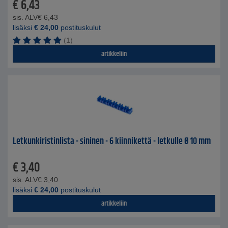
€
6,43
sis. ALV
€
6,43
lisäksi
€
24,00
postituskulut
(1)
artikkeliin
Letkunkiristinlista - sininen - 6 kiinnikettä - letkulle Ø 10 mm
€
3,40
sis. ALV
€
3,40
lisäksi
€
24,00
postituskulut
artikkeliin