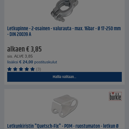
Letkupinne - 2-osainen - valurauta - max. 16bar - Ø 17-250 mm
- DIN 20039 A
alkaen
€
3,85
sis. ALV
€
3,85
lisäksi
€
24,00
postituskulut
(3)
Mallia valitaan...
Letkunkiristin "Quetsch-Fix" - POM - ruostumaton - letkun Ø