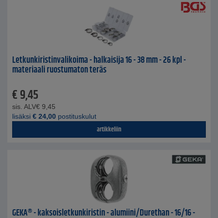
Letkunkiristinvalikoima - halkaisija 16 - 38 mm - 26 kpl -
materiaali ruostumaton teräs
€
9,45
sis. ALV
€
9,45
lisäksi
€
24,00
postituskulut
artikkeliin
GEKA® - kaksoisletkunkiristin - alumiini/Durethan - 16/16 -