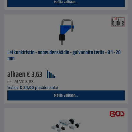
Mallia valitaan...
Letkunkiristin - nopeudensäädin - galvanoitu teräs - Ø 1 - 20
mm
alkaen
€
3,63
sis. ALV
€
3,63
lisäksi
€
24,00
postituskulut
Mallia valitaan...