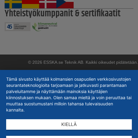
Yhteistyökumppanit & sertifikaatit
© 2026 ESSKA.se Teknik AB. Kaikki oikeudet pidätetään.
Tämä sivusto käyttää kolmansien osapuolien verkkosivustojen
seurantateknologioita tarjoamaan ja jatkuvasti parantamaan
palveluitamme ja näyttämään mainoksia käyttäjien
kiinnostuksen mukaan. Olen samaa mieltä ja voin peruuttaa tai
muuttaa suostumustani milloin tahansa tulevaisuuden
kannalta.
KIELLÄ