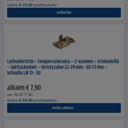
lisäksi
€
24,00
postituskulut
artikkeliin
Letkunkiristin – tempervalurauta – 2-osainen – irtokieleillä
– lukituskynnet – kiristysalue 22-29 mm - 60-73 mm –
letkuille LW 13 - 50
alkaen
€
7,90
sis. ALV
€
7,90
lisäksi
€
24,00
postituskulut
Mallia valitaan...