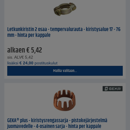
Letkunkiristin 2 osaa - tempervalurauta - kiristysalue 17 - 76
mm - hinta per kappale
alkaen
€
5,42
sis. ALV
€
5,42
lisäksi
€
24,00
postituskulut
Mallia valitaan...
GEKA® plus - kiristysrengassarja - pistokejärjestelmä
juomavedelle - 4-osainen sarja - hinta per kappale