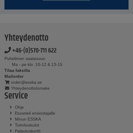
Yhteydenotto
+46-(0)570-711 622
Puhelimen saatavuus:
Ma - pe klo: 10-12 & 13-15
Tilaa faksilla
Mailorder
order@esska.se
Yhteydenottolomake
Service
Ohje
Etuseteli ensiostajalle
Minun ESSKA
Toimituskulut
Palautuskortti