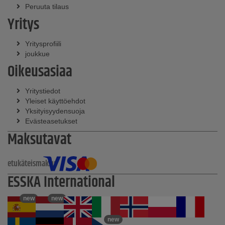
Peruuta tilaus
Yritys
Yritysprofiili
joukkue
Oikeusasiaa
Yritystiedot
Yleiset käyttöehdot
Yksityisyydensuoja
Evästeasetukset
Maksutavat
etukäteismaksu
ESSKA International
new
new
new