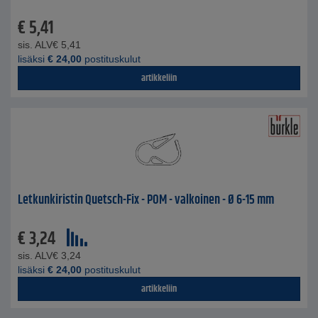
€
5,41
sis. ALV
€
5,41
lisäksi
€
24,00
postituskulut
artikkeliin
Letkunkiristin Quetsch-Fix - POM - valkoinen - Ø 6-15 mm
€
3,24
sis. ALV
€
3,24
lisäksi
€
24,00
postituskulut
artikkeliin