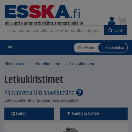
ETSI
Yksityinen
Liiketoimintaa
Aloitussivu
Letkunkiristimet
Letkukiristimet
Letkukiristimet
23 tuotetta 108 sovelluksina
Letkukiristimet virtauksen säännöstelyyn
Luokat
Suodata ja lajittele