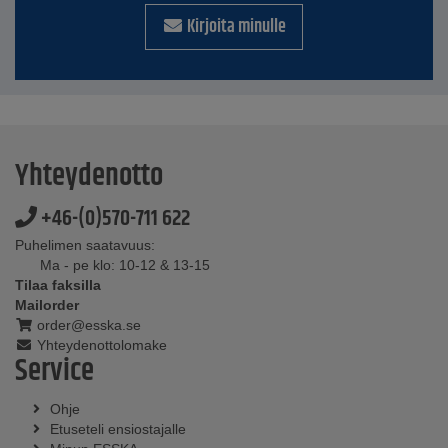
Kirjoita minulle
Yhteydenotto
+46-(0)570-711 622
Puhelimen saatavuus:
Ma - pe klo: 10-12 & 13-15
Tilaa faksilla
Mailorder
order@esska.se
Yhteydenottolomake
Service
Ohje
Etuseteli ensiostajalle