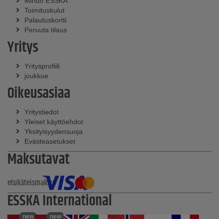
Minun ESSKA
Toimituskulut
Palautuskortti
Peruuta tilaus
Yritys
Yritysprofiili
joukkue
Oikeusasiaa
Yritystiedot
Yleiset käyttöehdot
Yksityisyydensuoja
Evästeasetukset
Maksutavat
etukäteismaksu
ESSKA International
new
new