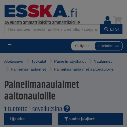
ETSI
Yksityinen
Liiketoimintaa
Aloitussivu
Työkalut
Paineilmatyökalut
Naulaimet
Paineilmanaulaimet
Paineilmanaulaimet aaltonauloille
Paineilmanaulaimet
aaltonauloille
1 tuotetta 1 sovelluksina
Luokat
Suodata ja lajittele