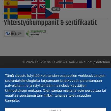
new
Yhteistyökumppanit & sertifikaatit
© 2026 ESSKA.se Teknik AB. Kaikki oikeudet pidätetään.
Tämä sivusto käyttää kolmansien osapuolien verkkosivustojen
seurantateknologioita tarjoamaan ja jatkuvasti parantamaan
palveluitamme ja näyttämään mainoksia käyttäjien
kiinnostuksen mukaan. Olen samaa mieltä ja voin peruuttaa tai
muuttaa suostumustani milloin tahansa tulevaisuuden
kannalta.