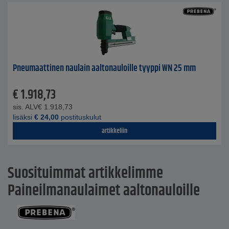
Pneumaattinen naulain aaltonauloille tyyppi WN 25 mm
€
1.918,73
sis. ALV
€
1.918,73
lisäksi
€
24,00
postituskulut
artikkeliin
Suosituimmat artikkelimme
Paineilmanaulaimet aaltonauloille