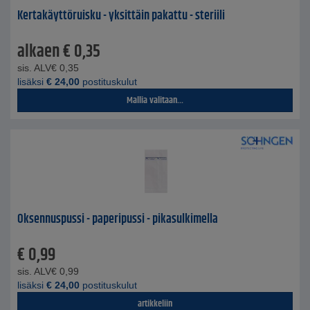
Kertakäyttöruisku - yksittäin pakattu - steriili
alkaen
€
0,35
sis. ALV
€
0,35
lisäksi
€
24,00
postituskulut
Mallia valitaan...
Oksennuspussi - paperipussi - pikasulkimella
€
0,99
sis. ALV
€
0,99
lisäksi
€
24,00
postituskulut
artikkeliin