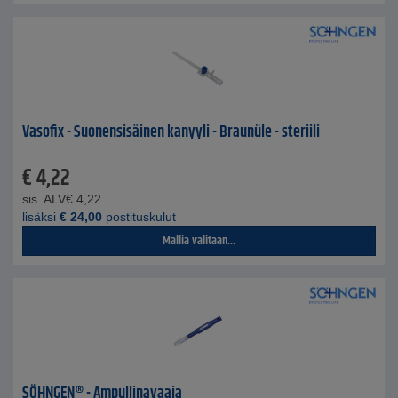
Vasofix - Suonensisäinen kanyyli - Braunüle - steriili
€
4,22
sis. ALV
€
4,22
lisäksi
€
24,00
postituskulut
Mallia valitaan...
SÖHNGEN® - Ampullinavaaja