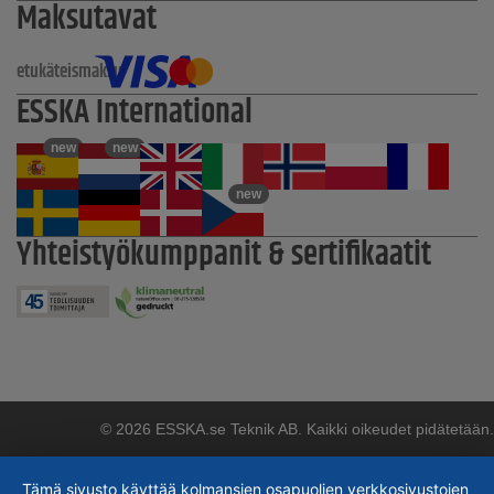
Maksutavat
etukäteismaksu
ESSKA International
new
new
new
Yhteistyökumppanit & sertifikaatit
© 2026 ESSKA.se Teknik AB. Kaikki oikeudet pidätetään.
Tämä sivusto käyttää kolmansien osapuolien verkkosivustojen