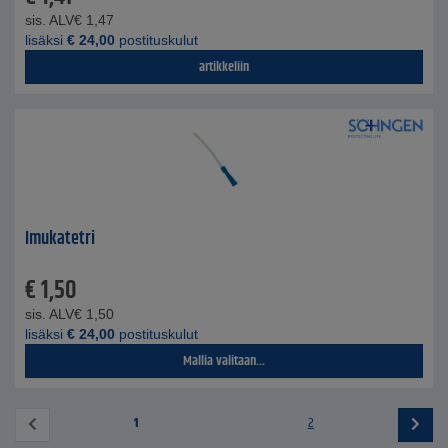
sis. ALV
€
1,47
lisäksi
€
24,00
postituskulut
artikkeliin
Imukatetri
€
1,50
sis. ALV
€
1,50
lisäksi
€
24,00
postituskulut
Mallia valitaan...
1
2