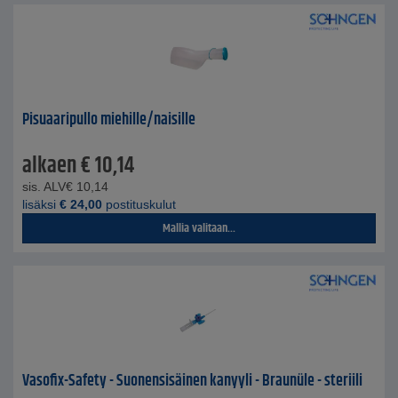
Pisuaaripullo miehille/naisille
alkaen
€
10,14
sis. ALV
€
10,14
lisäksi
€
24,00
postituskulut
Mallia valitaan...
Vasofix-Safety - Suonensisäinen kanyyli - Braunüle - steriili