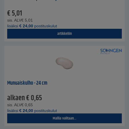
€
5,01
sis. ALV
€
5,01
lisäksi
€
24,00
postituskulut
artikkeliin
Munuaiskulho - 24 cm
alkaen
€
0,65
sis. ALV
€
0,65
lisäksi
€
24,00
postituskulut
Mallia valitaan...