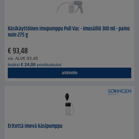
Käsikäyttöinen imupumppu Pull Vac - imusäiliö 300 ml - paino
noin 275 g
€
93,48
sis. ALV
€
93,48
lisäksi
€
24,00
postituskulut
artikkeliin
Eritettä imevä käsipumppu