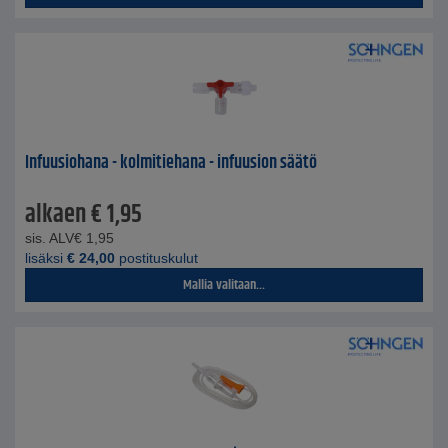
Infuusiohana - kolmitiehana - infuusion säätö
alkaen
€
1,95
sis. ALV
€
1,95
lisäksi
€
24,00
postituskulut
Mallia valitaan...