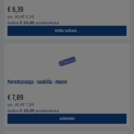
€
6,39
sis. ALV
€
6,39
lisäksi
€
24,00
postituskulut
Mallia valitaan...
Purentasuoja - suukiila - muovi
€
7,89
sis. ALV
€
7,89
lisäksi
€
24,00
postituskulut
artikkeliin