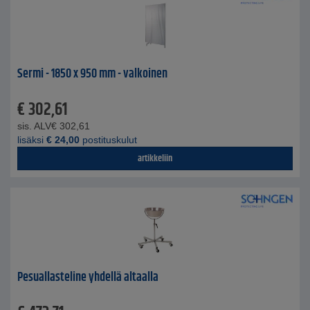
Sermi - 1850 x 950 mm - valkoinen
€
302,61
sis. ALV
€
302,61
lisäksi
€
24,00
postituskulut
artikkeliin
Pesuallasteline yhdellä altaalla