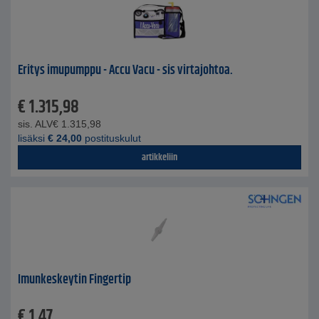
Eritys imupumppu - Accu Vacu - sis virtajohtoa.
€
1.315,98
sis. ALV
€
1.315,98
lisäksi
€
24,00
postituskulut
artikkeliin
Imunkeskeytin Fingertip
€
1,47