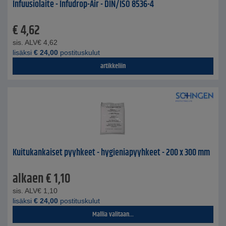
Infuusiolaite - Infudrop-Air - DIN/ISO 8536-4
€
4,62
sis. ALV
€
4,62
lisäksi
€
24,00
postituskulut
artikkeliin
Kuitukankaiset pyyhkeet - hygieniapyyhkeet - 200 x 300 mm
alkaen
€
1,10
sis. ALV
€
1,10
lisäksi
€
24,00
postituskulut
Mallia valitaan...