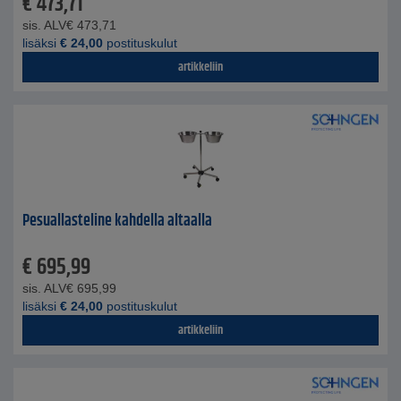
€
473,71
sis. ALV
€
473,71
lisäksi
€
24,00
postituskulut
artikkeliin
Pesuallasteline kahdella altaalla
€
695,99
sis. ALV
€
695,99
lisäksi
€
24,00
postituskulut
artikkeliin