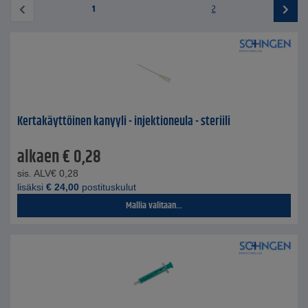
1
2
Kertakäyttöinen kanyyli - injektioneula - steriili
alkaen
€
0,28
sis. ALV
€
0,28
lisäksi
€
24,00
postituskulut
Mallia valitaan...