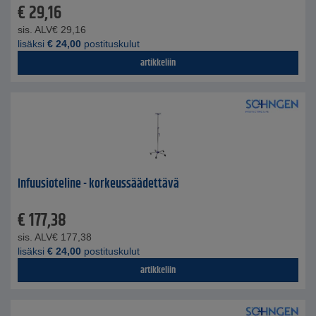
€
29,16
sis. ALV
€
29,16
lisäksi
€
24,00
postituskulut
artikkeliin
Infuusioteline - korkeussäädettävä
€
177,38
sis. ALV
€
177,38
lisäksi
€
24,00
postituskulut
artikkeliin