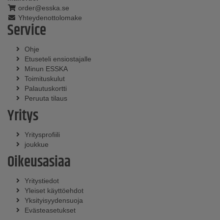
order@esska.se
Yhteydenottolomake
Service
Ohje
Etuseteli ensiostajalle
Minun ESSKA
Toimituskulut
Palautuskortti
Peruuta tilaus
Yritys
Yritysprofiili
joukkue
Oikeusasiaa
Yritystiedot
Yleiset käyttöehdot
Yksityisyydensuoja
Evästeasetukset