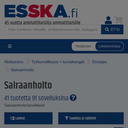
ETSI
Yksityinen
Liiketoimintaa
Aloitussivu
Työturvallisuus + turvakengät
Ensiapu
Sairaanhoito
Sairaanhoito
41 tuotetta 91 sovelluksina
Sairaanhoitotarvikkeet
Luokat
Suodata ja lajittele