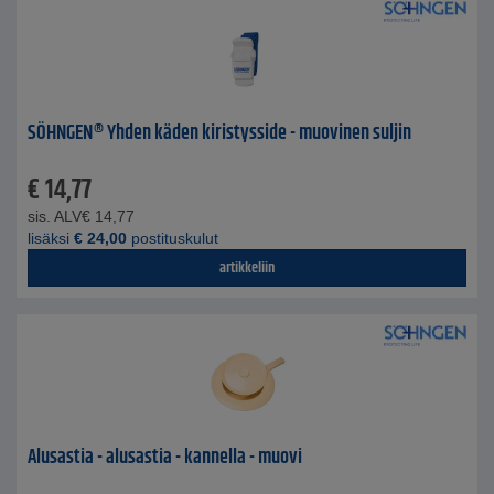
SÖHNGEN® Yhden käden kiristysside - muovinen suljin
€
14,77
sis. ALV
€
14,77
lisäksi
€
24,00
postituskulut
artikkeliin
Alusastia - alusastia - kannella - muovi